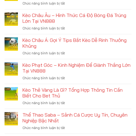
Chức năng bình luận bị tắt
ở
–
Kèo
Top
Trải
Và
Nhà
Kèo Châu Âu – Hình Thức Cá Độ Bóng Đá Trúng
Nghiệm
Tips
Cái
Cược
Lớn Tại VN888
Vào
Esports
Nhanh,
Tiền
Chức năng bình luận bị tắt
ở
Uy
Kịch
Kèo
Tín
Tính
Châu
Kèo Châu Á: Gợi Ý Tips Bắt Kèo Dễ Rinh Thưởng
2025
Âu
Để
Khủng
–
Tham
Chức năng bình luận bị tắt
ở
Hình
Gia
Kèo
Thức
Cá
Châu
Kèo Phạt Góc – Kinh Nghiệm Để Giành Thắng Lớn
Cá
Cược
Á:
Độ
Tại VN888
An
Gợi
Bóng
Toàn
Chức năng bình luận bị tắt
ở
Ý
Đá
Kèo
Tips
Trúng
Phạt
Kèo Thẻ Vàng Là Gì? Tổng Hợp Thông Tin Cần
Bắt
Lớn
Góc
Kèo
Biết Cho Bet Thủ
Tại
–
Dễ
VN888
Chức năng bình luận bị tắt
ở
Kinh
Rinh
Kèo
Nghiệm
Thưởng
Thẻ
Thể Thao Saba – Sảnh Cá Cược Uy Tín, Chuyên
Để
Khủng
Vàng
Giành
Nghiệp Bậc Nhất
Là
Thắng
Chức năng bình luận bị tắt
ở
Gì?
Lớn
Thể
Tổng
Tại