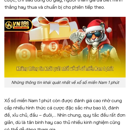
thắng hay thua và chuẩn bị cho phiên tiếp theo.
Những thông tin khái quát nhất về xổ số miền Nam 1 phút
Xổ số miền Nam 1 phút còn được đánh giá cao nhờ cung
cấp nhiều hình thức cá cược đặc sắc như bao lô, đánh
đề, xỉu chủ, đầu – đuôi,… Nhìn chung, quy tắc đều rất đơn
giản, dù là tân binh hay cao thủ nhiều kinh nghiệm cũng
có thể dễ dàng tham gia.