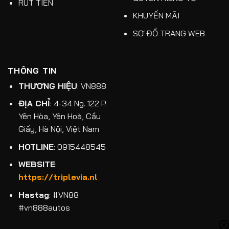
RÚT TIỀN
KHUYẾN MÃI
SƠ ĐỒ TRANG WEB
THÔNG TIN
THƯƠNG HIỆU
: VN888
ĐỊA CHỈ
: 4-34 Ng. 122 P.
Yên Hòa, Yên Hoà, Cầu
Giấy, Hà Nội, Việt Nam
HOTLINE
: 0915448545
WEBSITE
:
https://triplevia.nl
Hastag
: #VN88
#vn888autos