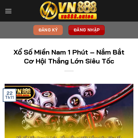
Bỏ
qua
nội
dung
ĐĂNG KÝ
ĐĂNG NHẬP
Xổ Số Miền Nam 1 Phút – Nắm Bắt
Cơ Hội Thắng Lớn Siêu Tốc
22
Th11