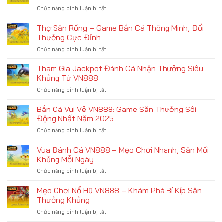
Cực
Các
Chức năng bình luận bị tắt
ở
Đơn
Cao
Tiền
Giản
Thủ
Long
Thợ Săn Rồng – Game Bắn Cá Thông Minh, Đổi
Và
VN888
Đánh
Chuẩn
Thưởng Cực Đỉnh
Cá:
Xác
Chức năng bình luận bị tắt
ở
Khám
Cho
Thợ
Phá
Tân
Săn
Tham Gia Jackpot Đánh Cá Nhận Thưởng Siêu
Game
Binh
Rồng
Săn
Khủng Từ VN888
–
Thưởng
Chức năng bình luận bị tắt
ở
Game
Hot
Tham
Bắn
Nhất
Gia
Bắn Cá Vui Vẻ VN888: Game Săn Thưởng Sôi
Cá
2025
Jackpot
Thông
Động Nhất Năm 2025
Đánh
Minh,
Chức năng bình luận bị tắt
ở
Cá
Đổi
Bắn
Nhận
Thưởng
Cá
Vua Đánh Cá VN888 – Mẹo Chơi Nhanh, Săn Mồi
Thưởng
Cực
Vui
Siêu
Khủng Mỗi Ngày
Đỉnh
Vẻ
Khủng
Chức năng bình luận bị tắt
ở
VN888:
Từ
Vua
Game
VN888
Đánh
Mẹo Chơi Nổ Hũ VN888 – Khám Phá Bí Kíp Săn
Săn
Cá
Thưởng
Thưởng Khủng
VN888
Sôi
Chức năng bình luận bị tắt
ở
–
Động
Mẹo
Mẹo