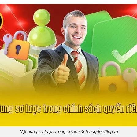
Nội dung sơ lược trong chính sách quyền riêng tư