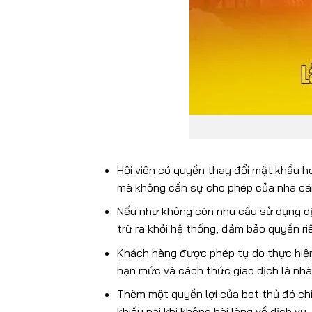
Hội viên có quyền thay đổi mật khẩu h
mà không cần sự cho phép của nhà cái
Nếu như không còn nhu cầu sử dụng dịc
trữ ra khỏi hệ thống, đảm bảo quyền ri
Khách hàng được phép tự do thực hiện 
hạn mức và cách thức giao dịch là nhà
Thêm một quyền lợi của bet thủ đó chín
khiếu nại khi không hài lòng về dịch vụ.