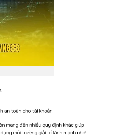
.
h an toàn cho tài khoản.
còn mang đến nhiều quy định khác giúp
ựng môi trường giải trí lành mạnh nhé!