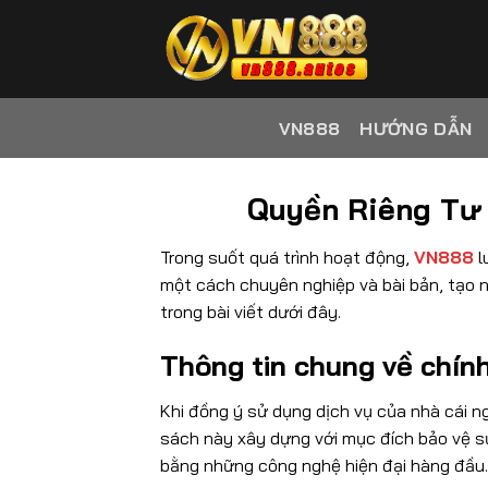
Bỏ
qua
nội
dung
VN888
HƯỚNG DẪN
Quyền Riêng Tư
Trong suốt quá trình hoạt động,
VN888
l
một cách chuyên nghiệp và bài bản, tạo n
trong bài viết dưới đây.
Thông tin chung về chín
Khi đồng ý sử dụng dịch vụ của nhà cái n
sách này xây dựng với mục đích bảo vệ sự 
bằng những công nghệ hiện đại hàng đầu.