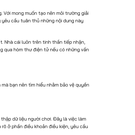
g. Với mong muốn tạo nên môi trường giải
ng yêu cầu tuân thủ những nội dung này
 Nhà cái luôn trên tinh thần tiếp nhận,
hông qua hòm thư điện tử nếu có những vấn
nh mà bạn nên tìm hiểu nhằm bảo vệ quyền
thập dữ liệu người chơi. Đây là việc làm
 rõ ở phần điều khoản điều kiện, yêu cầu