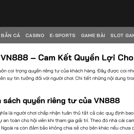
BẮN CÁ
CASINO
E-SPORTS
GAME BÀI
SLOT GA
 VN888 – Cam Kết Quyền Lợi Cho
uôn coi trọng quyền riêng tư của khách hàng. Đây được coi nh
ên sự tin tưởng đối với người chơi. Chi tiết những nội dung t
h sách quyền riêng tư của VN888
ghĩa là người chơi chấp nhận tuân thủ tất cả các quy định bao
an toàn cho hội viên khi tham gia giải trí. Theo đó nhà cái ca
 Ngoài ra còn đảm bảo không chia sẻ cho bên khác nếu chưa 