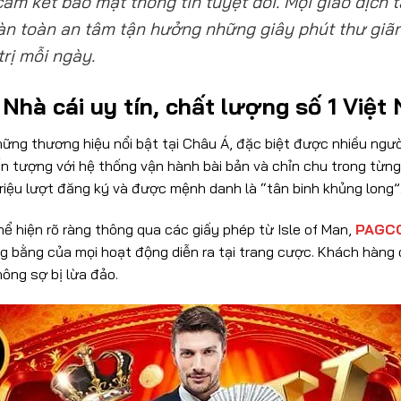
cam kết bảo mật thông tin tuyệt đối. Mọi giao dịch 
àn toàn an tâm tận hưởng những giây phút thư giãn
trị mỗi ngày.
Nhà cái uy tín, chất lượng số 1 Việt
hững thương hiệu nổi bật tại Châu Á, đặc biệt được nhiều ngư
 ấn tượng với hệ thống vận hành bài bản và chỉn chu trong từng
triệu lượt đăng ký và được mệnh danh là “tân binh khủng long”
 hiện rõ ràng thông qua các giấy phép từ Isle of Man,
PAGC
ng bằng của mọi hoạt động diễn ra tại trang cược. Khách hàng
ông sợ bị lừa đảo.