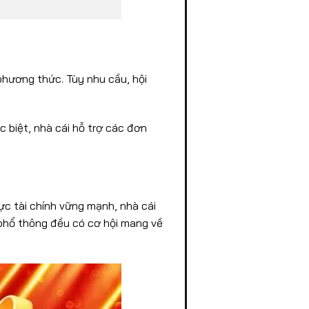
hương thức. Tùy nhu cầu, hội
c biệt, nhà cái hỗ trợ các đơn
ực tài chính vững mạnh, nhà cái
p phổ thông đều có cơ hội mang về