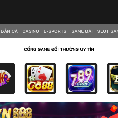
BẮN CÁ
CASINO
E-SPORTS
GAME BÀI
SLOT GA
CỔNG GAME ĐỔI THƯỞNG UY TÍN