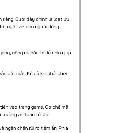
 riêng. Dưới đây chính là loạt ưu
rí tuyệt vời cho người dùng.
ng, công cụ bày trí dễ nhìn giúp
ẫn bắt mắt. Kể cả khi phải chơi
 tiến vào trang game. Cơ chế mã
 trường an toàn tối đa.
à ngăn chặn rủi ro tiềm ẩn. Phía