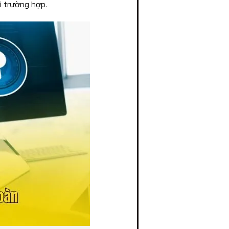
i trường hợp.