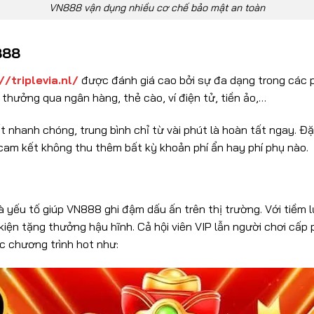
VN888 vận dụng nhiều cơ chế bảo mật an toàn
888
//triplevia.nl/
được đánh giá cao bởi sự đa dạng trong các p
 thưởng qua ngân hàng, thẻ cào, ví điện tử, tiền ảo,…
t nhanh chóng, trung bình chỉ từ vài phút là hoàn tất ngay. Đặ
 cam kết không thu thêm bất kỳ khoản phí ẩn hay phí phụ nào.
 yếu tố giúp VN888 ghi đậm dấu ấn trên thị trường. Với tiềm l
ự kiện tặng thưởng hậu hĩnh. Cả hội viên VIP lẫn người chơi cấ
ác chương trình hot như: