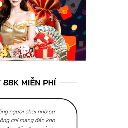
 88K MIỄN PHÍ
đồng người chơi nhờ sự
hông chỉ mang đến kho