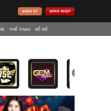
ĐĂNG KÝ
ĐĂNG NHẬP
ME
THỂ THAO
XỔ SỐ