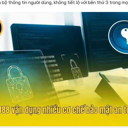
 bộ thông tin người dùng, không tiết lộ với bên thứ 3 trong mọ