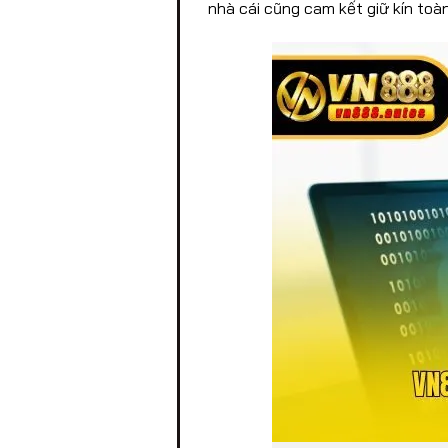
nhà cái cũng cam kết giữ kín toàn