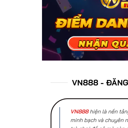
VN888 - ĐĂNG
VN888
hiện là nền tản
minh bạch và chuyên ng