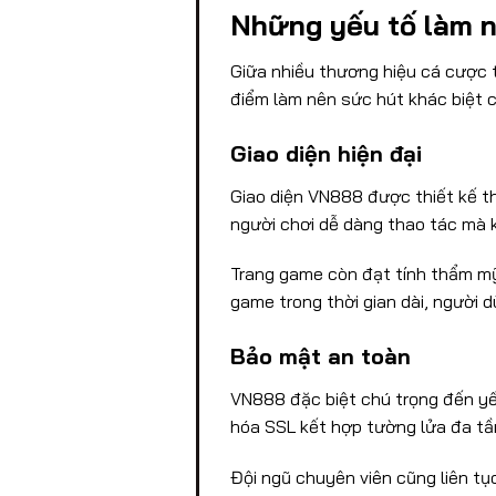
Những yếu tố làm 
Giữa nhiều thương hiệu cá cược tr
điểm làm nên sức hút khác biệt ch
Giao diện hiện đại
Giao diện VN888 được thiết kế th
người chơi dễ dàng thao tác mà k
Trang game còn đạt tính thẩm mỹ 
game trong thời gian dài, người d
Bảo mật an toàn
VN888 đặc biệt chú trọng đến yế
hóa SSL kết hợp tường lửa đa tần
Đội ngũ chuyên viên cũng liên tục