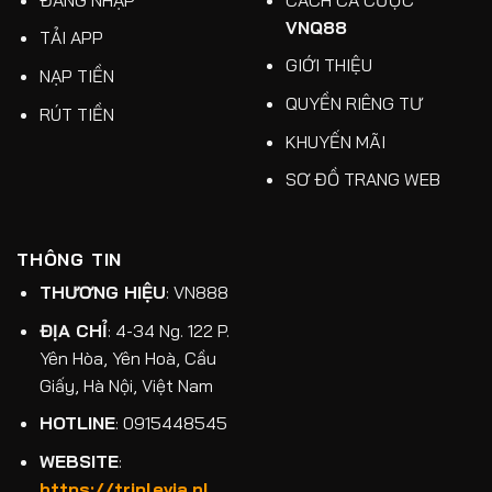
VNQ88
TẢI APP
GIỚI THIỆU
NẠP TIỀN
QUYỀN RIÊNG TƯ
RÚT TIỀN
KHUYẾN MÃI
SƠ ĐỒ TRANG WEB
THÔNG TIN
THƯƠNG HIỆU
: VN888
ĐỊA CHỈ
: 4-34 Ng. 122 P.
Yên Hòa, Yên Hoà, Cầu
Giấy, Hà Nội, Việt Nam
HOTLINE
: 0915448545
WEBSITE
:
https://triplevia.nl