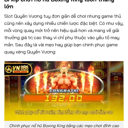
lớn
Slot Quyền Vương tuy đơn giản dễ chơi nhưng game thủ
cũng nên xây dựng nhiều chiến lược đặc biệt. Có như vậy,
mỗi vòng quay mới trở nên hiệu quả hơn và mang về giải
thưởng giá trị cao thay vì chỉ phụ thuộc vào yếu tố may
mắn. Sau đây là vài mẹo hay giúp bạn chinh phục game
quay xèng Quyền Vương:
Chinh phục nổ hũ Boxing King bằng các mẹo chơi đỉnh cao