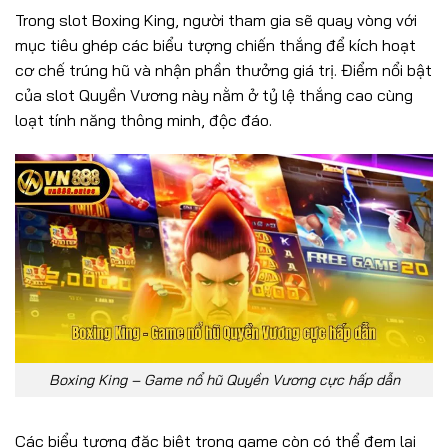
Trong slot Boxing King, người tham gia sẽ quay vòng với
mục tiêu ghép các biểu tượng chiến thắng để kích hoạt
cơ chế trúng hũ và nhận phần thưởng giá trị. Điểm nổi bật
của slot Quyền Vương này nằm ở tỷ lệ thắng cao cùng
loạt tính năng thông minh, độc đáo.
Boxing King – Game nổ hũ Quyền Vương cực hấp dẫn
Các biểu tượng đặc biệt trong game còn có thể đem lại