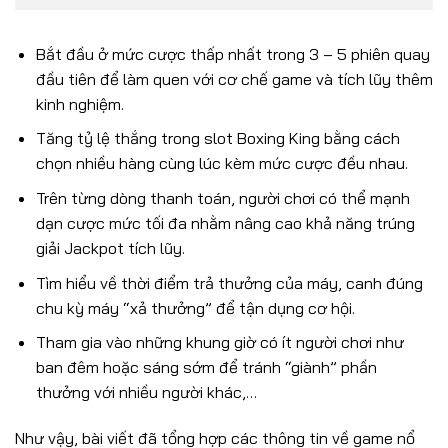
Bắt đầu ở mức cược thấp nhất trong 3 – 5 phiên quay
đầu tiên để làm quen với cơ chế game và tích lũy thêm
kinh nghiệm.
Tăng tỷ lệ thắng trong slot Boxing King bằng cách
chọn nhiều hàng cùng lúc kèm mức cược đều nhau.
Trên từng dòng thanh toán, người chơi có thể mạnh
dạn cược mức tối đa nhằm nâng cao khả năng trúng
giải Jackpot tích lũy.
Tìm hiểu về thời điểm trả thưởng của máy, canh đúng
chu kỳ máy “xả thưởng” để tận dụng cơ hội.
Tham gia vào những khung giờ có ít người chơi như
ban đêm hoặc sáng sớm để tránh “giành” phần
thưởng với nhiều người khác,…
Như vậy, bài viết đã tổng hợp các thông tin về game nổ