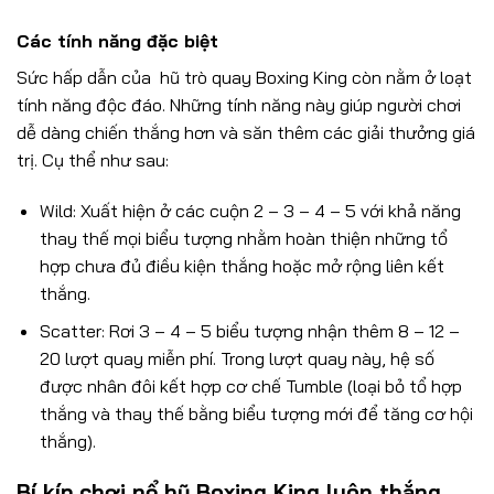
Các tính năng đặc biệt
Sức hấp dẫn của hũ trò quay Boxing King còn nằm ở loạt
tính năng độc đáo. Những tính năng này giúp người chơi
dễ dàng chiến thắng hơn và săn thêm các giải thưởng giá
trị. Cụ thể như sau:
Wild: Xuất hiện ở các cuộn 2 – 3 – 4 – 5 với khả năng
thay thế mọi biểu tượng nhằm hoàn thiện những tổ
hợp chưa đủ điều kiện thắng hoặc mở rộng liên kết
thắng.
Scatter: Rơi 3 – 4 – 5 biểu tượng nhận thêm 8 – 12 –
20 lượt quay miễn phí. Trong lượt quay này, hệ số
được nhân đôi kết hợp cơ chế Tumble (loại bỏ tổ hợp
thắng và thay thế bằng biểu tượng mới để tăng cơ hội
thắng).
Bí kíp chơi nổ hũ Boxing King luôn thắng