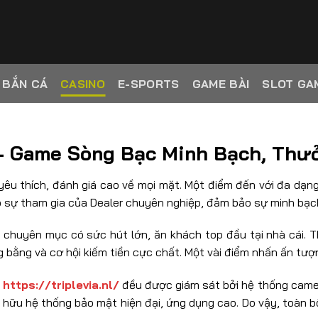
BẮN CÁ
CASINO
E-SPORTS
GAME BÀI
SLOT GA
- Game Sòng Bạc Minh Bạch, Thư
êu thích, đánh giá cao về mọi mặt. Một điểm đến với đa dạng 
 sự tham gia của Dealer chuyên nghiệp, đảm bảo sự minh bạch
 chuyên mục có sức hút lớn, ăn khách top đầu tại nhà cái.
g bằng và cơ hội kiếm tiền cực chất. Một vài điểm nhấn ấn tư
i
https://triplevia.nl/
đều được giám sát bởi hệ thống camera
sở hữu hệ thống bảo mật hiện đại, ứng dụng cao. Do vậy, toàn 