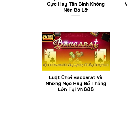
Cực Hay Tân Binh Không
Nên Bỏ Lỡ
Luật Chơi Baccarat Và
Những Mẹo Hay Để Thắng
Lớn Tại VN888