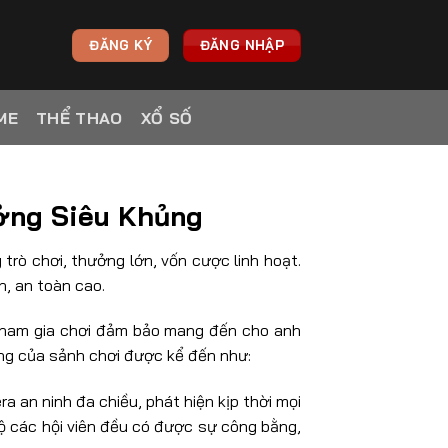
ĐĂNG KÝ
ĐĂNG NHẬP
ME
THỂ THAO
XỔ SỐ
ởng Siêu Khủng
trò chơi, thưởng lớn, vốn cược linh hoạt.
, an toàn cao.
 Tham gia chơi đảm bảo mang đến cho anh
ợng của sảnh chơi được kể đến như:
 an ninh đa chiều, phát hiện kịp thời mọi
bộ các hội viên đều có được sự công bằng,