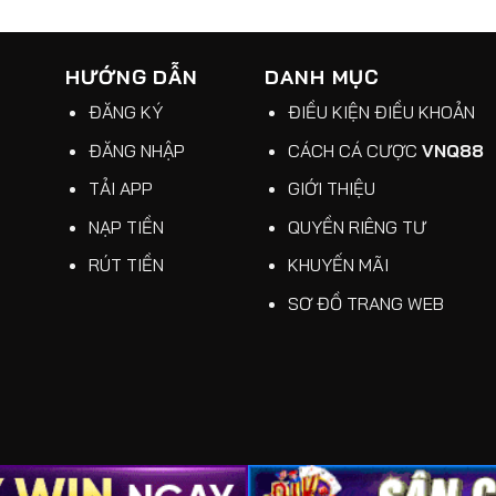
HƯỚNG DẪN
DANH MỤC
ĐĂNG KÝ
ĐIỀU KIỆN ĐIỀU KHOẢN
ĐĂNG NHẬP
CÁCH CÁ CƯỢC
VNQ88
TẢI APP
GIỚI THIỆU
NẠP TIỀN
QUYỀN RIÊNG TƯ
RÚT TIỀN
KHUYẾN MÃI
SƠ ĐỒ TRANG WEB