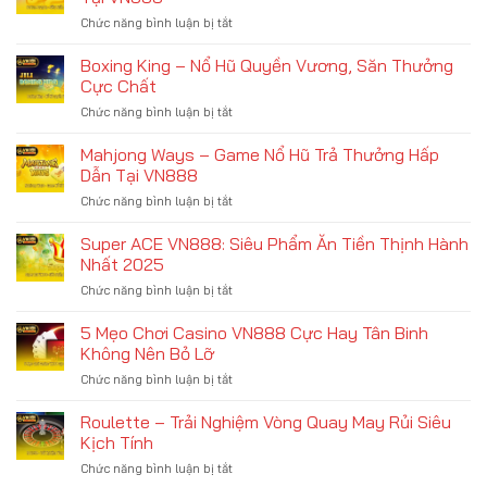
Hũ
Săn
Chức năng bình luận bị tắt
ở
VN888
Mồi
Fortune
–
Khủng
Dragon
Boxing King – Nổ Hũ Quyền Vương, Săn Thưởng
Khám
Mỗi
–
Phá
Cực Chất
Ngày
Siêu
Bí
Chức năng bình luận bị tắt
ở
Phẩm
Kíp
Boxing
Nổ
Săn
King
Mahjong Ways – Game Nổ Hũ Trả Thưởng Hấp
Hũ
Thưởng
–
Thưởng
Dẫn Tại VN888
Khủng
Nổ
Lớn
Chức năng bình luận bị tắt
ở
Hũ
Tại
Mahjong
Quyền
VN888
Ways
Super ACE VN888: Siêu Phẩm Ăn Tiền Thịnh Hành
Vương,
–
Săn
Nhất 2025
Game
Thưởng
Chức năng bình luận bị tắt
ở
Nổ
Cực
Super
Hũ
Chất
ACE
5 Mẹo Chơi Casino VN888 Cực Hay Tân Binh
Trả
VN888:
Thưởng
Không Nên Bỏ Lỡ
Siêu
Hấp
Chức năng bình luận bị tắt
ở
Phẩm
Dẫn
5
Ăn
Tại
Mẹo
Roulette – Trải Nghiệm Vòng Quay May Rủi Siêu
Tiền
VN888
Chơi
Thịnh
Kịch Tính
Casino
Hành
Chức năng bình luận bị tắt
ở
VN888
Nhất
Roulette