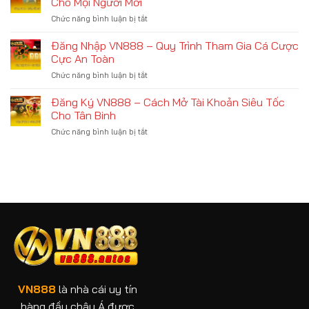
Cho Mọi Người Mới
Hướng
Nhận
Chức năng bình luận bị tắt
ở
Dẫn
Thưởng
Tải
A-
Cực
App
Đăng Nhập VN888 – Quy Trình Tham Gia Cá Cược
Z
Nhanh
VN888
Cho
Cực An Toàn
–
Người
Chức năng bình luận bị tắt
ở
Hướng
Mới
Đăng
Dẫn
Lần
Nhập
Đăng Ký VN888 – Cách Mở Tài Khoản Siêu Tốc
Chi
Đầu
VN888
Tiết,
Cho Tân Binh
–
An
Chức năng bình luận bị tắt
ở
Quy
Toàn
Đăng
Trình
Cho
Ký
Tham
Mọi
VN888
Gia
Người
–
Cá
Mới
Cách
Cược
Mở
Cực
Tài
An
Khoản
Toàn
Siêu
Tốc
Cho
Tân
Binh
VN888
là nhà cái uy tín
hàng đầu châu Á được