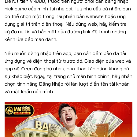
Để rút tiền VN888, trước tiên người chơi cần đăng nhập
nick game của mình tại nhà cái. Tùy nhu cầu cá nhân, bạn
có thể chọn một trong hai phiên bản website hoặc ứng
dụng giải trí trên điện thoại. Nếu dùng web, hãy kiểm tra
kỹ độ uy tín và bảo mật của đường link để tránh những
kênh lừa đảo mạo danh.
Nếu muốn đăng nhập trên app, bạn cần đảm bảo đã tải
ứng dụng về điện thoại từ trước đó. Giao diện của web và
app sẽ được đồng bộ nhau, các thao tác cũng không có
sự khác biệt. Ngay tại trang chủ màn hình chính, hãy nhấn
chọn tính năng Đăng Nhập rồi lần lượt điền tên tài khoản
và mật khẩu của mình.