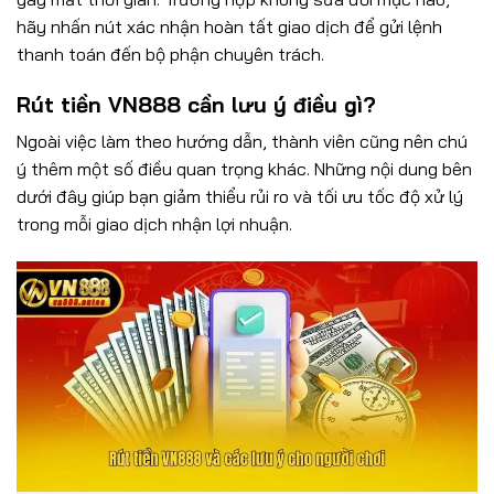
hãy nhấn nút xác nhận hoàn tất giao dịch để gửi lệnh
thanh toán đến bộ phận chuyên trách.
Rút tiền VN888 cần lưu ý điều gì?
Ngoài việc làm theo hướng dẫn, thành viên cũng nên chú
ý thêm một số điều quan trọng khác. Những nội dung bên
dưới đây giúp bạn giảm thiểu rủi ro và tối ưu tốc độ xử lý
trong mỗi giao dịch nhận lợi nhuận.