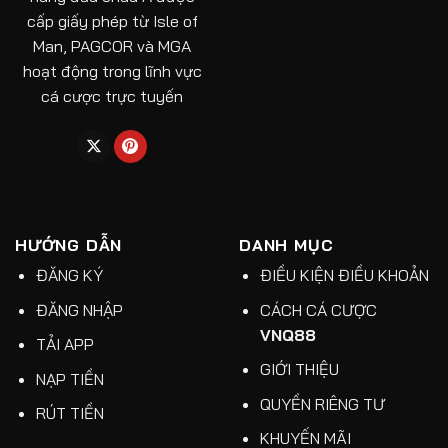
cấp giấy phép từ Isle of
Man, PAGCOR và MGA
hoạt động trong lĩnh vực
cá cược trực tuyến
HƯỚNG DẪN
DANH MỤC
ĐĂNG KÝ
ĐIỀU KIỆN ĐIỀU KHOẢN
ĐĂNG NHẬP
CÁCH CÁ CƯỢC
VNQ88
TẢI APP
GIỚI THIỆU
NẠP TIỀN
QUYỀN RIÊNG TƯ
RÚT TIỀN
KHUYẾN MÃI