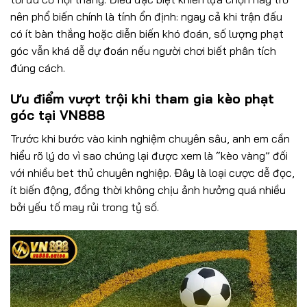
nên phổ biến chính là tính ổn định: ngay cả khi trận đấu
có ít bàn thắng hoặc diễn biến khó đoán, số lượng phạt
góc vẫn khá dễ dự đoán nếu người chơi biết phân tích
đúng cách.
Ưu điểm vượt trội khi tham gia kèo phạt
góc tại VN888
Trước khi bước vào kinh nghiệm chuyên sâu, anh em cần
hiểu rõ lý do vì sao chúng lại được xem là “kèo vàng” đối
với nhiều bet thủ chuyên nghiệp. Đây là loại cược dễ đọc,
ít biến động, đồng thời không chịu ảnh hưởng quá nhiều
bởi yếu tố may rủi trong tỷ số.