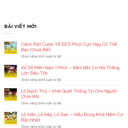
BÀI VIẾT MỚI
Cách Đặt Cược Xổ Số 5 Phút Cực Hay Có Thể
Bạn Chưa Biết
Chức năng bình luận bị tắt
ở
Cách
Đặt
Xổ Số Miền Nam 1 Phút – Nắm Bắt Cơ Hội Thắng
Cược
Lớn Siêu Tốc
Xổ
Chức năng bình luận bị tắt
ở
Số
Xổ
5
Số
Lô Bạch Thủ – Khái Quát Thông Tin Cho Người
Phút
Miền
Cực
Chơi Mới
Nam
Hay
Chức năng bình luận bị tắt
ở
1
Có
Lô
Phút
Thể
Bạch
Lô Xiên, Lô Kép, Lô Gan – Hiểu Đúng Khái Niệm Cơ
–
Bạn
Thủ
Nắm
Bản Nhất
Chưa
–
Bắt
Biết
Chức năng bình luận bị tắt
ở
Khái