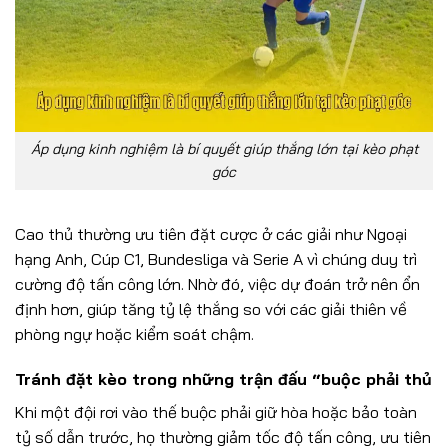
Áp dụng kinh nghiệm là bí quyết giúp thắng lớn tại kèo phạt
góc
Cao thủ thường ưu tiên đặt cược ở các giải như Ngoại
hạng Anh, Cúp C1, Bundesliga và Serie A vì chúng duy trì
cường độ tấn công lớn. Nhờ đó, việc dự đoán trở nên ổn
định hơn, giúp tăng tỷ lệ thắng so với các giải thiên về
phòng ngự hoặc kiểm soát chậm.
Tránh đặt kèo trong những trận đấu “buộc phải thủ
Khi một đội rơi vào thế buộc phải giữ hòa hoặc bảo toàn
tỷ số dẫn trước, họ thường giảm tốc độ tấn công, ưu tiên