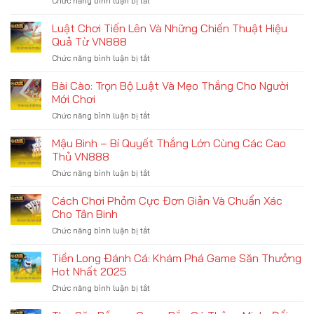
Chức năng bình luận bị tắt
ở
Sảnh
Cần
Xì
Cá
Biết
Dách
Luật Chơi Tiến Lên Và Những Chiến Thuật Hiệu
Cược
Cho
–
Uy
Quả Từ VN888
Bet
Hướng
Tín,
Thủ
Chức năng bình luận bị tắt
ở
Dẫn
Chuyên
Luật
Luật
Nghiệp
Chơi
Bài Cào: Trọn Bộ Luật Và Mẹo Thắng Cho Người
Chơi
Bậc
Tiến
Chi
Mới Chơi
Nhất
Lên
Tiết
Chức năng bình luận bị tắt
ở
Và
Cho
Bài
Những
Người
Cào:
Mậu Binh – Bí Quyết Thắng Lớn Cùng Các Cao
Chiến
Mới
Trọn
Thuật
Thủ VN888
Bộ
Hiệu
Chức năng bình luận bị tắt
ở
Luật
Quả
Mậu
Và
Từ
Binh
Cách Chơi Phỏm Cực Đơn Giản Và Chuẩn Xác
Mẹo
VN888
–
Thắng
Cho Tân Binh
Bí
Cho
Chức năng bình luận bị tắt
ở
Quyết
Người
Cách
Thắng
Mới
Chơi
Tiền Long Đánh Cá: Khám Phá Game Săn Thưởng
Lớn
Chơi
Phỏm
Cùng
Hot Nhất 2025
Cực
Các
Chức năng bình luận bị tắt
ở
Đơn
Cao
Tiền
Giản
Thủ
Long
Và