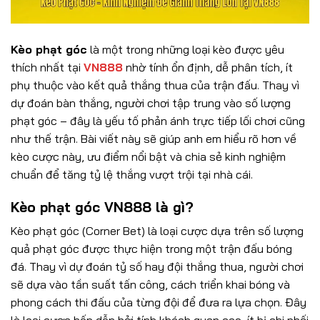
Kèo phạt góc
là một trong những loại kèo được yêu
thích nhất tại
VN888
nhờ tính ổn định, dễ phân tích, ít
phụ thuộc vào kết quả thắng thua của trận đấu. Thay vì
dự đoán bàn thắng, người chơi tập trung vào số lượng
phạt góc – đây là yếu tố phản ánh trực tiếp lối chơi cũng
như thế trận. Bài viết này sẽ giúp anh em hiểu rõ hơn về
kèo cược này, ưu điểm nổi bật và chia sẻ kinh nghiệm
chuẩn để tăng tỷ lệ thắng vượt trội tại nhà cái.
Kèo phạt góc VN888 là gì?
Kèo phạt góc (Corner Bet) là loại cược dựa trên số lượng
quả phạt góc được thực hiện trong một trận đấu bóng
đá. Thay vì dự đoán tỷ số hay đội thắng thua, người chơi
sẽ dựa vào tần suất tấn công, cách triển khai bóng và
phong cách thi đấu của từng đội để đưa ra lựa chọn. Đây