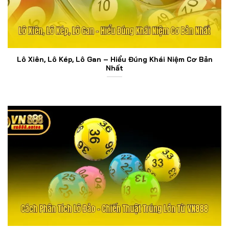
Lô Xiên, Lô Kép, Lô Gan – Hiểu Đúng Khái Niệm Cơ Bản
Nhất