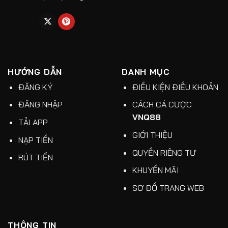
HƯỚNG DẪN
DANH MỤC
ĐĂNG KÝ
ĐIỀU KIỆN ĐIỀU KHOẢN
ĐĂNG NHẬP
CÁCH CÁ CƯỢC
VNQ88
TẢI APP
GIỚI THIỆU
NẠP TIỀN
QUYỀN RIÊNG TƯ
RÚT TIỀN
KHUYẾN MÃI
SƠ ĐỒ TRANG WEB
THÔNG TIN