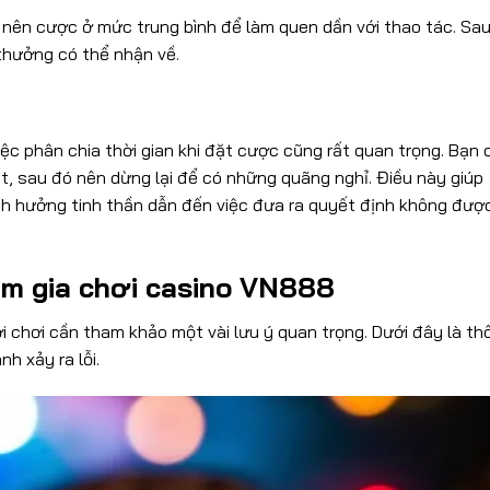
ỉ nên cược ở mức trung bình để làm quen dần với thao tác. Sa
 thưởng có thể nhận về.
ệc phân chia thời gian khi đặt cược cũng rất quan trọng. Bạn 
út, sau đó nên dừng lại để có những quãng nghỉ. Điều này giúp
ảnh hưởng tinh thần dẫn đến việc đưa ra quyết định không đượ
am gia chơi casino VN888
 chơi cần tham khảo một vài lưu ý quan trọng. Dưới đây là th
h xảy ra lỗi.