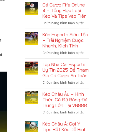
Trúng
Giải
Cá Cược Fifa Online
Lớn
Đấu
4 – Tổng Hợp Loại
Từ
LMHT
Kèo Và Tips Vào Tiền
VN888
Hàn
Chức năng bình luận bị tắt
ở
Quốc
Cá
–
Cược
Kinh
Kèo Esports Siêu Tốc
Fifa
Nghiệm
n
– Trải Nghiệm Cược
Online
Thắng
Nhanh, Kịch Tính
4
Lớn
Chức năng bình luận bị tắt
ở
–
Tại
i
Kèo
Tổng
VN888
Esports
Hợp
Top Nhà Cái Esports
Siêu
Loại
Uy Tín 2025 Để Tham
Tốc
Kèo
Gia Cá Cược An Toàn
–
Và
Chức năng bình luận bị tắt
ở
Trải
Tips
Top
Nghiệm
Vào
Nhà
Cược
Kèo Châu Âu – Hình
Tiền
Cái
Nhanh,
Thức Cá Độ Bóng Đá
Esports
Kịch
Trúng Lớn Tại VN888
Uy
Tính
Chức năng bình luận bị tắt
ở
Tín
Kèo
2025
Châu
Để
Kèo Châu Á: Gợi Ý
Âu
Tham
Tips Bắt Kèo Dễ Rinh