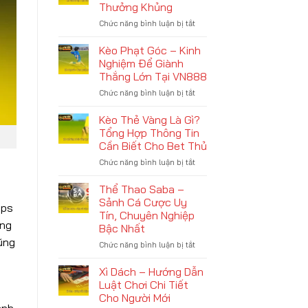
–
Gia
Thưởng Khủng
Hình
Cá
Chức năng bình luận bị tắt
ở
Thức
Cược
Kèo
Cá
An
Châu
Độ
Kèo Phạt Góc – Kinh
Toàn
Á:
Bóng
Nghiệm Để Giành
Gợi
Đá
Thắng Lớn Tại VN888
Ý
Trúng
Chức năng bình luận bị tắt
ở
Tips
Lớn
Kèo
Bắt
Tại
Phạt
Kèo
Kèo Thẻ Vàng Là Gì?
VN888
Góc
Dễ
Tổng Hợp Thông Tin
–
Rinh
Cần Biết Cho Bet Thủ
Kinh
Thưởng
Chức năng bình luận bị tắt
ở
Nghiệm
Khủng
Kèo
Để
Thẻ
Giành
Thể Thao Saba –
Vàng
Thắng
Sảnh Cá Cược Uy
ips
Là
Lớn
Tín, Chuyên Nghiệp
Gì?
Tại
ũng
Bậc Nhất
Tổng
VN888
ũng
Hợp
Chức năng bình luận bị tắt
ở
Thông
Thể
Tin
Thao
Xì Dách – Hướng Dẫn
Cần
Saba
Luật Chơi Chi Tiết
Biết
–
Cho Người Mới
Cho
Sảnh
ánh