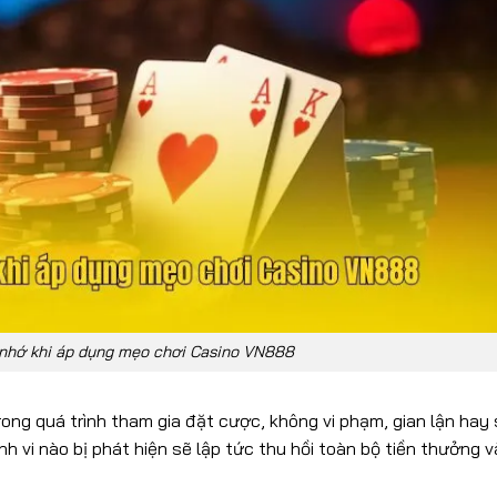
 nhớ khi áp dụng mẹo chơi Casino VN888
ong quá trình tham gia đặt cược, không vi phạm, gian lận hay
nh vi nào bị phát hiện sẽ lập tức thu hồi toàn bộ tiền thưởng v