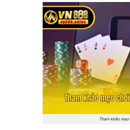
Tham khảo mẹo 