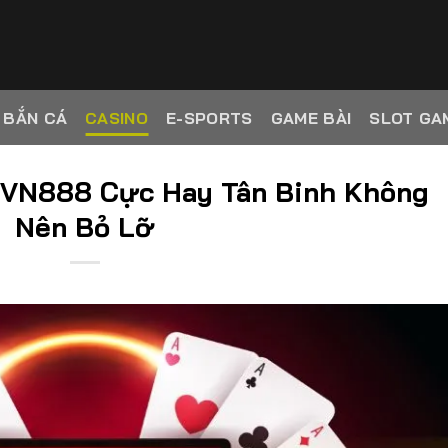
BẮN CÁ
CASINO
E-SPORTS
GAME BÀI
SLOT GA
 VN888 Cực Hay Tân Binh Không
Nên Bỏ Lỡ