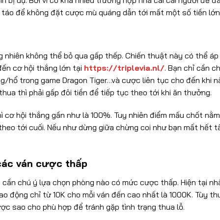
nh táo để không đặt cược mù quáng dẫn tới mất một số tiền lớn
 nhiên không thể bỏ qua gấp thếp. Chiến thuật này có thể áp
ến cơ hội thắng lớn tại
https://triplevia.nl/
. Bạn chỉ cần c
rồng/hổ trong game Dragon Tiger…và cược liên tục cho đến khi n
hua thì phải gấp đôi tiền để tiếp tục theo tới khi ăn thưởng.
ì cơ hội thắng gần như là 100%. Tuy nhiên điểm mấu chốt nằm
theo tới cuối. Nếu như dừng giữa chừng coi như bạn mất hết t
các ván cược thấp
o cần chú ý lựa chọn phòng nào có mức cược thấp. Hiện tại nh
o động chỉ từ 10K cho mỗi ván đến cao nhất là 1000K. Tùy th
ợc sao cho phù hợp để tránh gặp tình trạng thua lỗ.