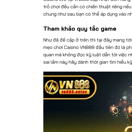
trỏ chơi đều cần có chiến thuật riêng nếu
chung như sau bạn có thể áp dụng vào nh
Tham khảo quy tắc game
Như đã đề cập ở trên thì tại đây mang t
mẹo chơi Casino VN888 đầu tiên đó là phả
quan mà không đọc kỹ luật dẫn tới việc nh
sai lầm này hãy dành thời gian tìm hiểu kỹ