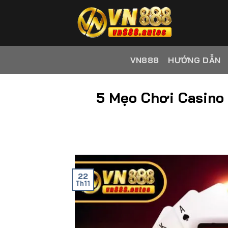
Bỏ
qua
nội
dung
VN888
HƯỚNG DẪN
5 Mẹo Chơi Casino
22
Th11