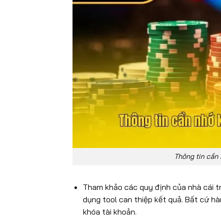
Thông tin cần
Tham khảo các quy định của nhà cái tr
dụng tool can thiệp kết quả. Bất cứ hà
khóa tài khoản.