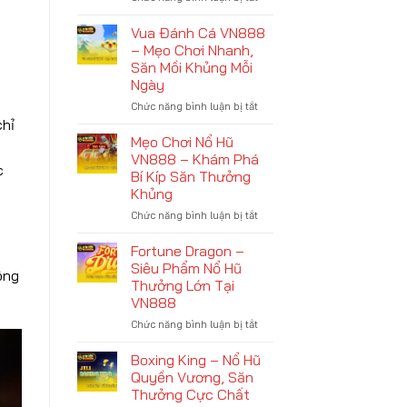
Siêu
Bắn
u
Khủng
Cá
Vua Đánh Cá VN888
Từ
Vui
– Mẹo Chơi Nhanh,
VN888
Vẻ
Săn Mồi Khủng Mỗi
VN888:
Ngày
Game
Săn
Chức năng bình luận bị tắt
ở
Thưởng
Vua
chỉ
Sôi
Đánh
Mẹo Chơi Nổ Hũ
Động
Cá
VN888 – Khám Phá
Nhất
c
VN888
Bí Kíp Săn Thưởng
Năm
–
Khủng
2025
Mẹo
Chơi
Chức năng bình luận bị tắt
ở
Nhanh,
Mẹo
Săn
Chơi
Fortune Dragon –
Mồi
Nổ
Siêu Phẩm Nổ Hũ
ông
Khủng
Hũ
Thưởng Lớn Tại
Mỗi
VN888
VN888
Ngày
–
Khám
Chức năng bình luận bị tắt
ở
Phá
Fortune
Bí
Dragon
Boxing King – Nổ Hũ
Kíp
–
Quyền Vương, Săn
Săn
Siêu
Thưởng Cực Chất
Thưởng
Phẩm