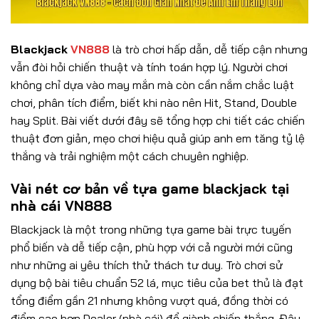
Blackjack
VN888
là trò chơi hấp dẫn, dễ tiếp cận nhưng
vẫn đòi hỏi chiến thuật và tính toán hợp lý. Người chơi
không chỉ dựa vào may mắn mà còn cần nắm chắc luật
chơi, phân tích điểm, biết khi nào nên Hit, Stand, Double
hay Split. Bài viết dưới đây sẽ tổng hợp chi tiết các chiến
thuật đơn giản, mẹo chơi hiệu quả giúp anh em tăng tỷ lệ
thắng và trải nghiệm một cách chuyên nghiệp.
Vài nét cơ bản về tựa game blackjack tại
nhà cái VN888
Blackjack là một trong những tựa game bài trực tuyến
phổ biến và dễ tiếp cận, phù hợp với cả người mới cũng
như những ai yêu thích thử thách tư duy. Trò chơi sử
dụng bộ bài tiêu chuẩn 52 lá, mục tiêu của bet thủ là đạt
tổng điểm gần 21 nhưng không vượt quá, đồng thời có
điểm cao hơn Dealer (nhà cái) để giành chiến thắng. Đây