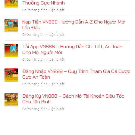
Baccarat
Đỏ
Thưởng Cực Nhanh
Và
Đen
Chức năng bình luận bị tắt
ở
Những
Cực
Rút
Mẹo
Chiến,
Tiền
Nạp Tiền VN888: Hướng Dẫn A-Z Cho Người Mới
Hay
Hấp
VN888
Để
Lần Đầu
Dẫn
–
Thắng
Số
Chức năng bình luận bị tắt
ở
Hướng
Lớn
1
Nạp
Dẫn
Tại
Tiền
Tải App VN888 – Hướng Dẫn Chi Tiết, An Toàn
3
VN888
VN888:
Bước
Cho Mọi Người Mới
Hướng
Nhận
Chức năng bình luận bị tắt
ở
Dẫn
Thưởng
Tải
A-
Cực
App
Đăng Nhập VN888 – Quy Trình Tham Gia Cá Cược
Z
Nhanh
VN888
Cho
Cực An Toàn
–
Người
Chức năng bình luận bị tắt
ở
Hướng
Mới
Đăng
Dẫn
Lần
Nhập
Đăng Ký VN888 – Cách Mở Tài Khoản Siêu Tốc
Chi
Đầu
VN888
Tiết,
Cho Tân Binh
–
An
Chức năng bình luận bị tắt
ở
Quy
Toàn
Đăng
Trình
Cho
Ký
Tham
Mọi
VN888
Gia
Người
–
Cá
Mới
Cách