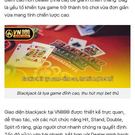
là yếu tố khiến tựa game trở thành trò chơi vừa đơn giản
vừa mang tính chiến lược cao.
Blackjack là tựa game đỉnh cao, thu hút mọi bet thủ
Giao diện blackjack tại VN888 được thiết kế trực quan,
dễ thao tác, với các nút chức năng Hit, Stand, Double,
Split rõ ràng, giúp người chơi nhanh chóng ra quyết định.
Tốc độ xử lý ván bài nhanh, kết hợp với Dealer minh bạch,