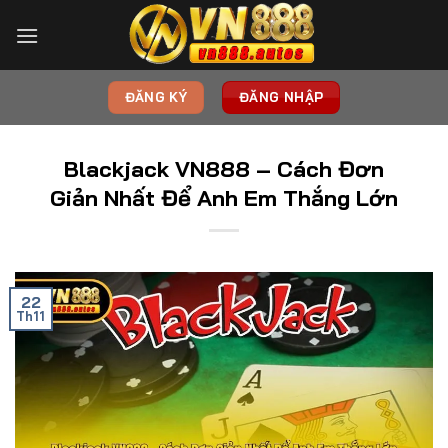
Bỏ
qua
nội
dung
ĐĂNG KÝ
ĐĂNG NHẬP
Blackjack VN888 – Cách Đơn
Giản Nhất Để Anh Em Thắng Lớn
22
Th11