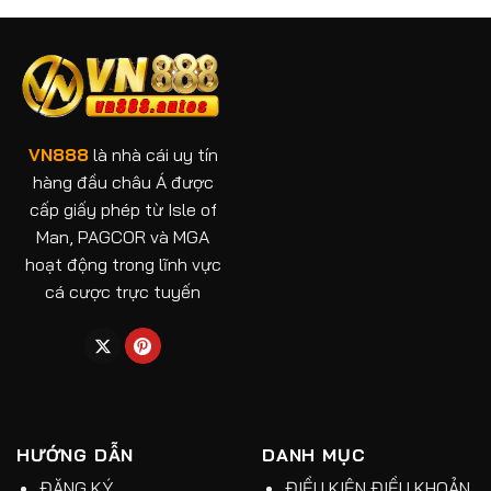
Cược
Mở
Cực
Tài
An
Khoản
Toàn
Siêu
Tốc
Cho
Tân
Binh
VN888
là nhà cái uy tín
hàng đầu châu Á được
cấp giấy phép từ Isle of
Man, PAGCOR và MGA
hoạt động trong lĩnh vực
cá cược trực tuyến
HƯỚNG DẪN
DANH MỤC
ĐĂNG KÝ
ĐIỀU KIỆN ĐIỀU KHOẢN