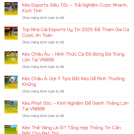
Cược
Kèo Esports Siêu Tốc – Trải Nghiệm Cược Nhanh,
–
VN888
Fifa
Kinh
Kịch Tính
Online
Nghiệm
Chức năng bình luận bị tắt
ở
4
Thắng
Kèo
–
Lớn
Esports
Top Nhà Cái Esports Uy Tín 2025 Để Tham Gia Cá
Tổng
Tại
Siêu
Hợp
Cược An Toàn
VN888
Tốc
Loại
Chức năng bình luận bị tắt
ở
–
Kèo
Top
Trải
Và
Nhà
Kèo Châu Âu – Hình Thức Cá Độ Bóng Đá Trúng
Nghiệm
Tips
Cái
Cược
Lớn Tại VN888
Vào
Esports
Nhanh,
Tiền
Chức năng bình luận bị tắt
ở
Uy
Kịch
Kèo
Tín
Tính
Châu
Kèo Châu Á: Gợi Ý Tips Bắt Kèo Dễ Rinh Thưởng
2025
Âu
Để
Khủng
–
Tham
Chức năng bình luận bị tắt
ở
Hình
Gia
Kèo
Thức
Cá
Châu
Kèo Phạt Góc – Kinh Nghiệm Để Giành Thắng Lớn
Cá
Cược
Á:
Độ
Tại VN888
An
Gợi
Bóng
Toàn
Chức năng bình luận bị tắt
ở
Ý
Đá
Kèo
Tips
Trúng
Phạt
Kèo Thẻ Vàng Là Gì? Tổng Hợp Thông Tin Cần
Bắt
Lớn
Góc
Kèo
Biết Cho Bet Thủ
Tại