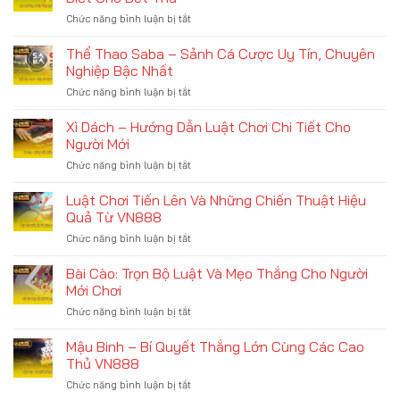
–
Dễ
VN888
Chức năng bình luận bị tắt
ở
Kinh
Rinh
Kèo
Nghiệm
Thưởng
Thẻ
Thể Thao Saba – Sảnh Cá Cược Uy Tín, Chuyên
Để
Khủng
Vàng
Giành
Nghiệp Bậc Nhất
Là
Thắng
Chức năng bình luận bị tắt
ở
Gì?
Lớn
Thể
Tổng
Tại
Thao
Xì Dách – Hướng Dẫn Luật Chơi Chi Tiết Cho
Hợp
VN888
Saba
Thông
Người Mới
–
Tin
Chức năng bình luận bị tắt
ở
Sảnh
Cần
Xì
Cá
Biết
Dách
Luật Chơi Tiến Lên Và Những Chiến Thuật Hiệu
Cược
Cho
–
Uy
Quả Từ VN888
Bet
Hướng
Tín,
Thủ
Chức năng bình luận bị tắt
ở
Dẫn
Chuyên
Luật
Luật
Nghiệp
Chơi
Bài Cào: Trọn Bộ Luật Và Mẹo Thắng Cho Người
Chơi
Bậc
Tiến
Chi
Mới Chơi
Nhất
Lên
Tiết
Chức năng bình luận bị tắt
ở
Và
Cho
Bài
Những
Người
Cào:
Mậu Binh – Bí Quyết Thắng Lớn Cùng Các Cao
Chiến
Mới
Trọn
Thuật
Thủ VN888
Bộ
Hiệu
Chức năng bình luận bị tắt
ở
Luật
Quả
Mậu