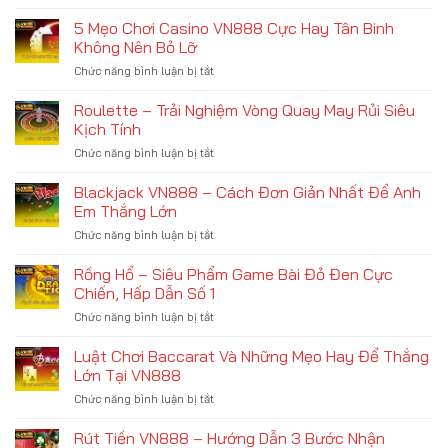
Super
Hũ
Chất
ACE
5 Mẹo Chơi Casino VN888 Cực Hay Tân Binh
Trả
VN888:
Thưởng
Không Nên Bỏ Lỡ
Siêu
Hấp
Chức năng bình luận bị tắt
ở
Phẩm
Dẫn
5
Ăn
Tại
Mẹo
Roulette – Trải Nghiệm Vòng Quay May Rủi Siêu
Tiền
VN888
Chơi
Thịnh
Kịch Tính
Casino
Hành
Chức năng bình luận bị tắt
ở
VN888
Nhất
Roulette
Cực
2025
–
Blackjack VN888 – Cách Đơn Giản Nhất Để Anh
Hay
Trải
Tân
Em Thắng Lớn
Nghiệm
Binh
Chức năng bình luận bị tắt
ở
Vòng
Không
Blackjack
Quay
Nên
VN888
Rồng Hổ – Siêu Phẩm Game Bài Đỏ Đen Cực
May
Bỏ
–
Rủi
Chiến, Hấp Dẫn Số 1
Lỡ
Cách
Siêu
Chức năng bình luận bị tắt
ở
Đơn
Kịch
Rồng
Giản
Tính
Hổ
Luật Chơi Baccarat Và Những Mẹo Hay Để Thắng
Nhất
–
Để
Lớn Tại VN888
Siêu
Anh
Chức năng bình luận bị tắt
ở
Phẩm
Em
Luật
Game
Thắng
Chơi
Rút Tiền VN888 – Hướng Dẫn 3 Bước Nhận
Bài
Lớn