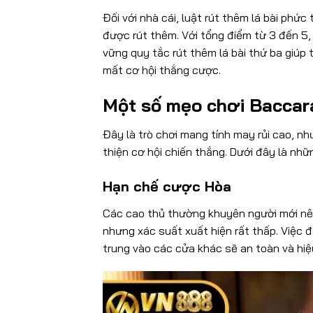
Đối với nhà cái, luật rút thêm lá bài phức
được rút thêm. Với tổng điểm từ 3 đến 5, v
vững quy tắc rút thêm lá bài thứ ba giúp 
mất cơ hội thắng cược.
Một số mẹo chơi Baccara
Đây là trò chơi mang tính may rủi cao, nh
thiện cơ hội chiến thắng. Dưới đây là nh
Hạn chế cược Hòa
Các cao thủ thường khuyên người mới nên
nhưng xác suất xuất hiện rất thấp. Việc đ
trung vào các cửa khác sẽ an toàn và hiệ