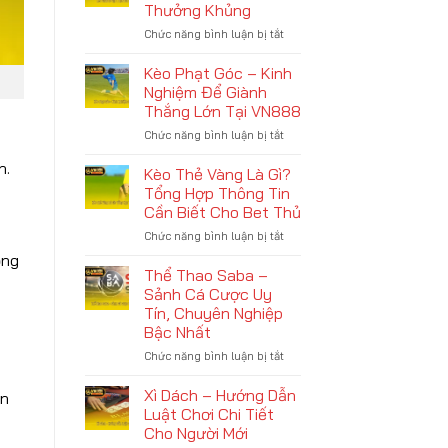
–
Gia
Thưởng Khủng
Hình
Cá
Chức năng bình luận bị tắt
ở
Thức
Cược
Kèo
Cá
An
Châu
Độ
Kèo Phạt Góc – Kinh
Toàn
Á:
Bóng
Nghiệm Để Giành
Gợi
Đá
Thắng Lớn Tại VN888
Ý
Trúng
Chức năng bình luận bị tắt
ở
Tips
Lớn
Kèo
Bắt
Tại
h.
Phạt
Kèo
Kèo Thẻ Vàng Là Gì?
VN888
Góc
Dễ
Tổng Hợp Thông Tin
–
Rinh
Cần Biết Cho Bet Thủ
Kinh
Thưởng
Chức năng bình luận bị tắt
ở
Nghiệm
Khủng
Kèo
Để
ọng
Thẻ
Giành
Thể Thao Saba –
Vàng
Thắng
Sảnh Cá Cược Uy
Là
Lớn
Tín, Chuyên Nghiệp
Gì?
Tại
Bậc Nhất
Tổng
VN888
Hợp
Chức năng bình luận bị tắt
ở
Thông
Thể
Tin
Thao
Xì Dách – Hướng Dẫn
ên
Cần
Saba
Luật Chơi Chi Tiết
Biết
–
Cho Người Mới
Cho
Sảnh