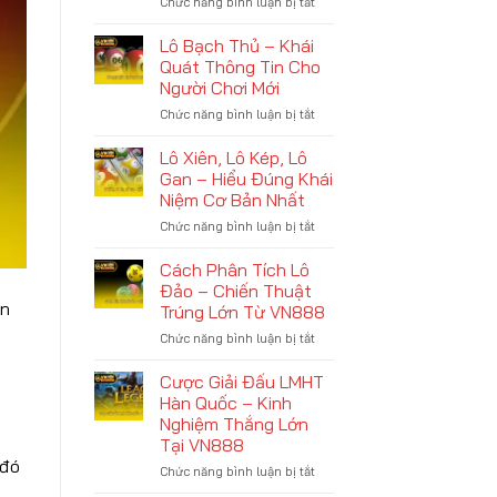
Phút
Chức năng bình luận bị tắt
ở
Cực
Xổ
Hay
Số
Lô Bạch Thủ – Khái
Có
Miền
Quát Thông Tin Cho
Thể
Nam
Người Chơi Mới
Bạn
1
Chức năng bình luận bị tắt
Chưa
ở
Phút
Biết
Lô
–
Bạch
Nắm
Lô Xiên, Lô Kép, Lô
Thủ
Bắt
Gan – Hiểu Đúng Khái
–
Cơ
Niệm Cơ Bản Nhất
Khái
Hội
Chức năng bình luận bị tắt
ở
Quát
Thắng
Lô
Thông
Lớn
Xiên,
Tin
Cách Phân Tích Lô
Siêu
Lô
Cho
Tốc
Đảo – Chiến Thuật
Kép,
Người
ến
Trúng Lớn Từ VN888
Lô
Chơi
Chức năng bình luận bị tắt
ở
Gan
Mới
Cách
–
Phân
Hiểu
Cược Giải Đấu LMHT
Tích
Đúng
Hàn Quốc – Kinh
Lô
Khái
Nghiệm Thắng Lớn
Đảo
Niệm
Tại VN888
–
Cơ
 đó
Chiến
Chức năng bình luận bị tắt
Bản
ở
Thuật
Nhất
Cược