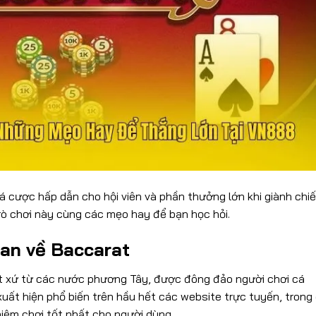
 cược hấp dẫn cho hội viên và phần thưởng lớn khi giành chi
trò chơi này cùng các mẹo hay để bạn học hỏi.
uan về Baccarat
uất xứ từ các nước phương Tây, được đông đảo người chơi cá
xuất hiện phổ biến trên hầu hết các website trực tuyến, trong
hiệm chơi tốt nhất cho người dùng.