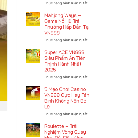
Chức năng bình luận bị tắt
Khủng
ở
Nổ
Boxing
Hũ
King
Thưởng
Mahjong Ways –
–
Lớn
Game Nổ Hũ Trả
Nổ
Tại
Thưởng Hấp Dẫn Tại
Hũ
VN888
VN888
Quyền
Vương,
Chức năng bình luận bị tắt
ở
Săn
Mahjong
Thưởng
Ways
Super ACE VN888:
Cực
–
Siêu Phẩm Ăn Tiền
Chất
Game
Thịnh Hành Nhất
Nổ
2025
Hũ
Trả
Chức năng bình luận bị tắt
ở
Thưởng
Super
Hấp
ACE
5 Mẹo Chơi Casino
Dẫn
VN888:
VN888 Cực Hay Tân
Tại
Siêu
Binh Không Nên Bỏ
VN888
Phẩm
Lỡ
Ăn
Tiền
Chức năng bình luận bị tắt
ở
Thịnh
5
Hành
Mẹo
Roulette – Trải
Nhất
Chơi
Nghiệm Vòng Quay
2025
Casino
May Rủi Siêu Kịch