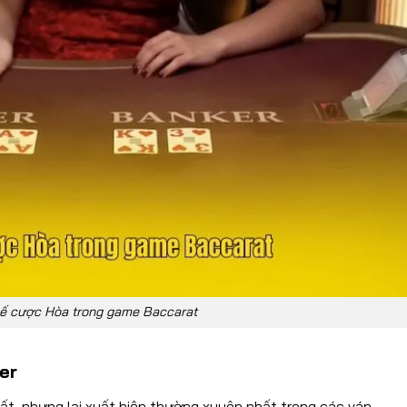
ế cược Hòa trong game Baccarat
er
hất, nhưng lại xuất hiện thường xuyên nhất trong các ván