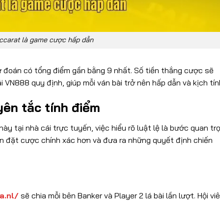
ccarat là game cược hấp dẫn
 đoán có tổng điểm gần bằng 9 nhất. Số tiền thắng cược sẽ
i VN888 quy định, giúp mỗi ván bài trở nên hấp dẫn và kịch tín
yên tắc tính điểm
y tại nhà cái trực tuyến, việc hiểu rõ luật lệ là bước quan tr
ên đặt cược chính xác hơn và đưa ra những quyết định chiến
a.nl/
sẽ chia mỗi bên Banker và Player 2 lá bài lần lượt. Hội vi