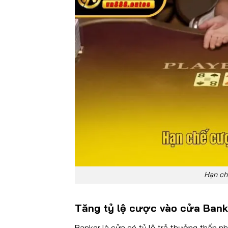
Hạn ch
Tăng tỷ lệ cược vào cửa Bank
Banker là cửa có tỷ lệ trả thưởng thấp n