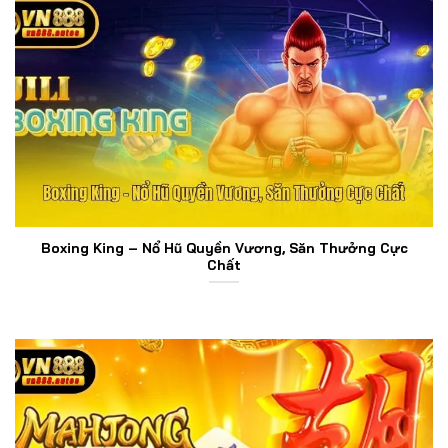
Boxing King – Nổ Hũ Quyền Vương, Săn Thưởng Cực
Chất