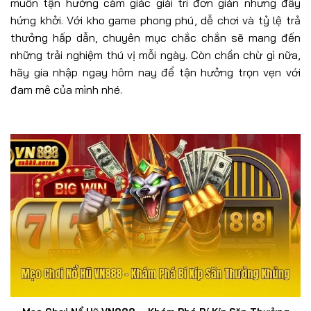
muốn tận hưởng cảm giác giải trí đơn giản nhưng đầy
hứng khởi. Với kho game phong phú, dễ chơi và tỷ lệ trả
thưởng hấp dẫn, chuyên mục chắc chắn sẽ mang đến
những trải nghiệm thú vị mỗi ngày. Còn chần chừ gì nữa,
hãy gia nhập ngay hôm nay để tận hưởng trọn vẹn với
đam mê của mình nhé.