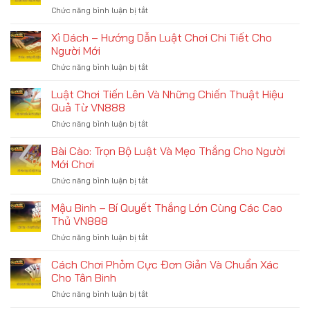
Là
Thắng
Chức năng bình luận bị tắt
ở
Gì?
Lớn
Thể
Tổng
Tại
Thao
Xì Dách – Hướng Dẫn Luật Chơi Chi Tiết Cho
Hợp
VN888
Saba
Thông
Người Mới
–
Tin
Chức năng bình luận bị tắt
ở
Sảnh
Cần
Xì
Cá
Biết
Dách
Luật Chơi Tiến Lên Và Những Chiến Thuật Hiệu
Cược
Cho
–
Uy
Quả Từ VN888
Bet
Hướng
Tín,
Thủ
Chức năng bình luận bị tắt
ở
Dẫn
Chuyên
Luật
Luật
Nghiệp
Chơi
Bài Cào: Trọn Bộ Luật Và Mẹo Thắng Cho Người
Chơi
Bậc
Tiến
Chi
Mới Chơi
Nhất
Lên
Tiết
Chức năng bình luận bị tắt
ở
Và
Cho
Bài
Những
Người
Cào:
Mậu Binh – Bí Quyết Thắng Lớn Cùng Các Cao
Chiến
Mới
Trọn
Thuật
Thủ VN888
Bộ
Hiệu
Chức năng bình luận bị tắt
ở
Luật
Quả
Mậu
Và
Từ
Binh
Cách Chơi Phỏm Cực Đơn Giản Và Chuẩn Xác
Mẹo
VN888
–
Thắng
Cho Tân Binh
Bí
Cho
Chức năng bình luận bị tắt
ở
Quyết
Người
Cách
Thắng
Mới