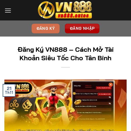
Bỏ
qua
nội
dung
ĐĂNG KÝ
ĐĂNG NHẬP
Đăng Ký VN888 – Cách Mở Tài
Khoản Siêu Tốc Cho Tân Binh
21
Th11