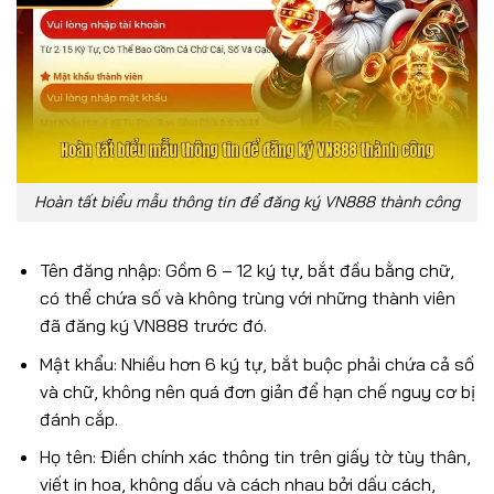
Hoàn tất biểu mẫu thông tin để đăng ký VN888 thành công
Tên đăng nhập: Gồm 6 – 12 ký tự, bắt đầu bằng chữ,
có thể chứa số và không trùng với những thành viên
đã đăng ký VN888 trước đó.
Mật khẩu: Nhiều hơn 6 ký tự, bắt buộc phải chứa cả số
và chữ, không nên quá đơn giản để hạn chế nguy cơ bị
đánh cắp.
Họ tên: Điền chính xác thông tin trên giấy tờ tùy thân,
viết in hoa, không dấu và cách nhau bởi dấu cách,