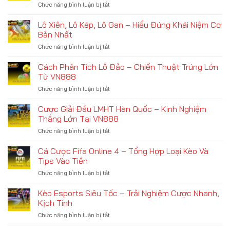
Chức năng bình luận bị tắt
ở
1
Có
Lô
Phút
Thể
Bạch
Lô Xiên, Lô Kép, Lô Gan – Hiểu Đúng Khái Niệm Cơ
–
Bạn
Thủ
Nắm
Bản Nhất
Chưa
–
Bắt
Biết
Chức năng bình luận bị tắt
ở
Khái
Cơ
Lô
Quát
Hội
Xiên,
Cách Phân Tích Lô Đảo – Chiến Thuật Trúng Lớn
Thông
Thắng
Lô
Tin
Từ VN888
Lớn
Kép,
Cho
Siêu
Chức năng bình luận bị tắt
ở
Lô
Người
Tốc
Cách
Gan
Chơi
Phân
Cược Giải Đấu LMHT Hàn Quốc – Kinh Nghiệm
–
Mới
Tích
Hiểu
Thắng Lớn Tại VN888
Lô
Đúng
Chức năng bình luận bị tắt
ở
Đảo
Khái
Cược
–
Niệm
Giải
Cá Cược Fifa Online 4 – Tổng Hợp Loại Kèo Và
Chiến
Cơ
Đấu
Thuật
Tips Vào Tiền
Bản
LMHT
Trúng
Nhất
Chức năng bình luận bị tắt
ở
Hàn
Lớn
Cá
Quốc
Từ
Cược
Kèo Esports Siêu Tốc – Trải Nghiệm Cược Nhanh,
–
VN888
Fifa
Kinh
Kịch Tính
Online
Nghiệm
Chức năng bình luận bị tắt
ở
4
Thắng
Kèo
–
Lớn