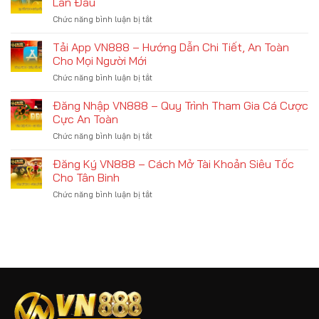
Lần Đầu
Dẫn
–
Thắng
Số
Chức năng bình luận bị tắt
ở
Hướng
Lớn
1
Nạp
Dẫn
Tại
Tiền
Tải App VN888 – Hướng Dẫn Chi Tiết, An Toàn
3
VN888
VN888:
Bước
Cho Mọi Người Mới
Hướng
Nhận
Chức năng bình luận bị tắt
ở
Dẫn
Thưởng
Tải
A-
Cực
App
Đăng Nhập VN888 – Quy Trình Tham Gia Cá Cược
Z
Nhanh
VN888
Cho
Cực An Toàn
–
Người
Chức năng bình luận bị tắt
ở
Hướng
Mới
Đăng
Dẫn
Lần
Nhập
Đăng Ký VN888 – Cách Mở Tài Khoản Siêu Tốc
Chi
Đầu
VN888
Tiết,
Cho Tân Binh
–
An
Chức năng bình luận bị tắt
ở
Quy
Toàn
Đăng
Trình
Cho
Ký
Tham
Mọi
VN888
Gia
Người
–
Cá
Mới
Cách
Cược
Mở
Cực
Tài
An
Khoản
Toàn
Siêu
Tốc