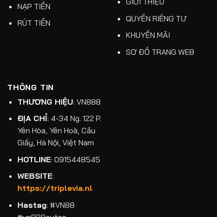
GIỚI THIỆU
NẠP TIỀN
QUYỀN RIÊNG TƯ
RÚT TIỀN
KHUYẾN MÃI
SƠ ĐỒ TRANG WEB
THÔNG TIN
THƯƠNG HIỆU
: VN888
ĐỊA CHỈ
: 4-34 Ng. 122 P.
Yên Hòa, Yên Hoà, Cầu
Giấy, Hà Nội, Việt Nam
HOTLINE
: 0915448545
WEBSITE
:
https://triplevia.nl
Hastag
: #VN88