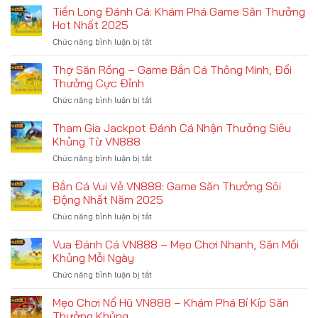
Chơi
Tiền Long Đánh Cá: Khám Phá Game Săn Thưởng
Lớn
Chơi
Phỏm
Cùng
Hot Nhất 2025
Cực
Các
Chức năng bình luận bị tắt
ở
Đơn
Cao
Tiền
Giản
Thủ
Long
Thợ Săn Rồng – Game Bắn Cá Thông Minh, Đổi
Và
VN888
Đánh
Chuẩn
Thưởng Cực Đỉnh
Cá:
Xác
Chức năng bình luận bị tắt
ở
Khám
Cho
Thợ
Phá
Tân
Săn
Tham Gia Jackpot Đánh Cá Nhận Thưởng Siêu
Game
Binh
Rồng
Săn
Khủng Từ VN888
–
Thưởng
Chức năng bình luận bị tắt
ở
Game
Hot
Tham
Bắn
Nhất
Gia
Bắn Cá Vui Vẻ VN888: Game Săn Thưởng Sôi
Cá
2025
Jackpot
Thông
Động Nhất Năm 2025
Đánh
Minh,
Chức năng bình luận bị tắt
ở
Cá
Đổi
Bắn
Nhận
Thưởng
Cá
Vua Đánh Cá VN888 – Mẹo Chơi Nhanh, Săn Mồi
Thưởng
Cực
Vui
Siêu
Khủng Mỗi Ngày
Đỉnh
Vẻ
Khủng
Chức năng bình luận bị tắt
ở
VN888:
Từ
Vua
Game
VN888
Đánh
Mẹo Chơi Nổ Hũ VN888 – Khám Phá Bí Kíp Săn
Săn
Cá
Thưởng
Thưởng Khủng