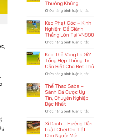
–
Gia
Thưởng Khủng
Hình
Cá
Chức năng bình luận bị tắt
ở
Thức
Cược
Kèo
Cá
An
Châu
Độ
Kèo Phạt Góc – Kinh
Toàn
Á:
Bóng
Nghiệm Để Giành
Gợi
Đá
Thắng Lớn Tại VN888
Ý
Trúng
Chức năng bình luận bị tắt
ở
Tips
Lớn
ợc,
Kèo
Bắt
Tại
Phạt
Kèo
Kèo Thẻ Vàng Là Gì?
VN888
Góc
Dễ
Tổng Hợp Thông Tin
–
Rinh
Cần Biết Cho Bet Thủ
Kinh
Thưởng
Chức năng bình luận bị tắt
ở
Nghiệm
Khủng
.
Kèo
Để
p
Thẻ
Giành
Thể Thao Saba –
Vàng
Thắng
Sảnh Cá Cược Uy
Là
Lớn
Tín, Chuyên Nghiệp
Gì?
Tại
Bậc Nhất
Tổng
VN888
Hợp
Chức năng bình luận bị tắt
ở
Thông
Thể
ể
Tin
Thao
Xì Dách – Hướng Dẫn
Cần
Saba
ây
Luật Chơi Chi Tiết
Biết
–
Cho Người Mới
Cho
Sảnh