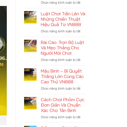
Chức năng bình luận bị tắt
Bet
ở
Cá
Thủ
Xì
Cược
Dách
Uy
Luật Chơi Tiến Lên Và
–
Tín,
Những Chiến Thuật
Hướng
Chuyên
Hiệu Quả Từ VN888
Dẫn
Nghiệp
Chức năng bình luận bị tắt
ở
Luật
Bậc
Luật
Chơi
Nhất
Chơi
Chi
Bài Cào: Trọn Bộ Luật
Tiến
Tiết
Và Mẹo Thắng Cho
Lên
Cho
Người Mới Chơi
Và
Người
Chức năng bình luận bị tắt
ở
Những
Mới
Bài
Chiến
Cào:
Thuật
Mậu Binh – Bí Quyết
Trọn
Hiệu
Thắng Lớn Cùng Các
Bộ
Quả
Cao Thủ VN888
Luật
Từ
Chức năng bình luận bị tắt
ở
Và
VN888
Mậu
Mẹo
Binh
Thắng
Cách Chơi Phỏm Cực
–
Cho
Đơn Giản Và Chuẩn
Bí
Người
Xác Cho Tân Binh
Quyết
Mới
Chức năng bình luận bị tắt
ở
Thắng
Chơi
Cách
Lớn
Chơi
Cùng