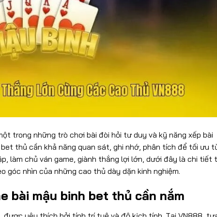
ột trong những trò chơi bài đòi hỏi tư duy và kỹ năng xếp bài
bet thủ cần khả năng quan sát, ghi nhớ, phân tích để tối ưu 
ập, làm chủ ván game, giành thắng lợi lớn, dưới đây là chi tiết 
eo góc nhìn của những cao thủ dày dặn kinh nghiệm.
me bài mậu binh bet thủ cần nắm
g, được yêu thích bởi tính trí tuệ và độ kịch tính. Tại VN888, tự