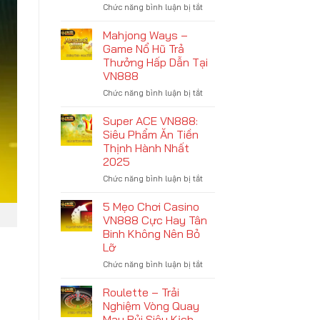
Chức năng bình luận bị tắt
Khủng
ở
Nổ
Boxing
Hũ
King
Thưởng
Mahjong Ways –
–
Lớn
Game Nổ Hũ Trả
Nổ
Tại
Thưởng Hấp Dẫn Tại
Hũ
VN888
VN888
Quyền
Vương,
Chức năng bình luận bị tắt
ở
Săn
Mahjong
Thưởng
Ways
Super ACE VN888:
Cực
–
Siêu Phẩm Ăn Tiền
Chất
Game
Thịnh Hành Nhất
Nổ
2025
Hũ
Trả
Chức năng bình luận bị tắt
ở
Thưởng
Super
Hấp
ACE
5 Mẹo Chơi Casino
Dẫn
VN888:
VN888 Cực Hay Tân
Tại
Siêu
Binh Không Nên Bỏ
VN888
Phẩm
Lỡ
Ăn
Tiền
Chức năng bình luận bị tắt
ở
Thịnh
5
Hành
Mẹo
Roulette – Trải
Nhất
Chơi
Nghiệm Vòng Quay
2025
Casino
May Rủi Siêu Kịch