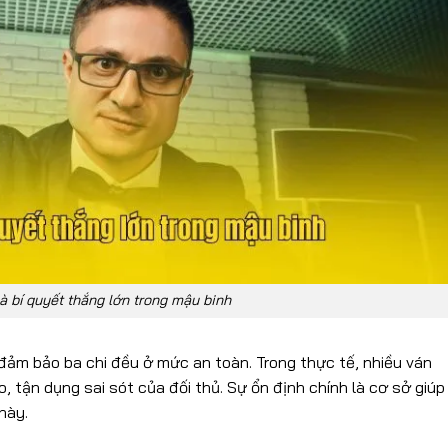
à bí quyết thắng lớn trong mậu binh
 đảm bảo ba chi đều ở mức an toàn. Trong thực tế, nhiều ván
ro, tận dụng sai sót của đối thủ. Sự ổn định chính là cơ sở giúp
này.