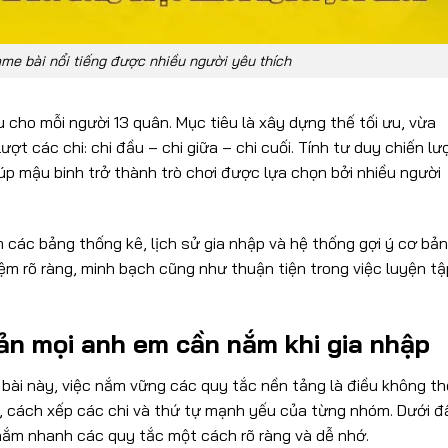
ame bài nổi tiếng được nhiều người yêu thích
u cho mỗi người 13 quân. Mục tiêu là xây dựng thế tối ưu, vừa
ợt các chi: chi đầu – chi giữa – chi cuối. Tính tư duy chiến lư
úp mậu binh trở thành trò chơi được lựa chọn bởi nhiều người
 các bảng thống kê, lịch sử gia nhập và hệ thống gợi ý cơ bản
ệm rõ ràng, minh bạch cũng như thuận tiện trong việc luyện tậ
ản mọi anh em cần nắm khi gia nhập
e bài này, việc nắm vững các quy tắc nền tảng là điều không th
a, cách xếp các chi và thứ tự mạnh yếu của từng nhóm. Dưới đ
 nắm nhanh các quy tắc một cách rõ ràng và dễ nhớ.