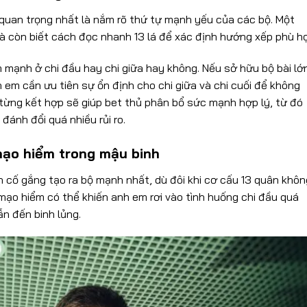
, quan trọng nhất là nắm rõ thứ tự mạnh yếu của các bộ. Một
 mà còn biết cách đọc nhanh 13 lá để xác định hướng xếp phù h
 mạnh ở chi đầu hay chi giữa hay không. Nếu sở hữu bộ bài lớ
 em cần ưu tiên sự ổn định cho chi giữa và chi cuối để không
a từng kết hợp sẽ giúp bet thủ phân bổ sức mạnh hợp lý, từ đó
đánh đổi quá nhiều rủi ro.
mạo hiểm trong mậu binh
n cố gắng tạo ra bộ mạnh nhất, dù đôi khi cơ cấu 13 quân khôn
mạo hiểm có thể khiến anh em rơi vào tình huống chi đầu quá
ẫn đến binh lủng.