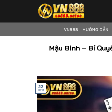
Bỏ
qua
nội
dung
VN888
HƯỚNG DẪN
Mậu Binh – Bí Quy
22
Th11