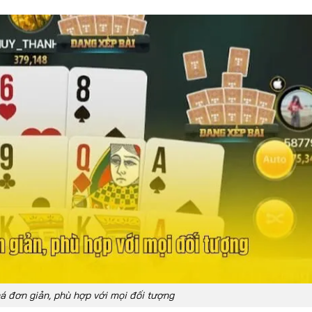
á đơn giản, phù hợp với mọi đối tượng