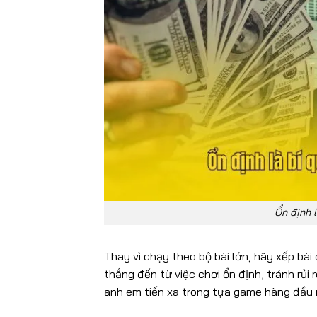
Ổn định l
Thay vì chạy theo bộ bài lớn, hãy xếp bài
thắng đến từ việc chơi ổn định, tránh rủi 
anh em tiến xa trong tựa game hàng đầu 