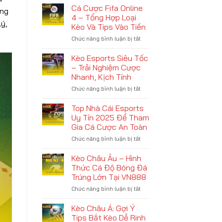
Trúng
Giải
Cá Cược Fifa Online
ông
Lớn
Đấu
4 – Tổng Hợp Loại
Từ
lý,
LMHT
Kèo Và Tips Vào Tiền
VN888
Hàn
Chức năng bình luận bị tắt
ở
Quốc
Cá
–
Cược
Kinh
Kèo Esports Siêu Tốc
Fifa
Nghiệm
– Trải Nghiệm Cược
Online
Thắng
Nhanh, Kịch Tính
4
Lớn
Chức năng bình luận bị tắt
ở
–
Tại
Kèo
Tổng
VN888
Esports
Hợp
Top Nhà Cái Esports
Siêu
Loại
Uy Tín 2025 Để Tham
Tốc
Kèo
Gia Cá Cược An Toàn
–
Và
Chức năng bình luận bị tắt
ở
Trải
Tips
Top
Nghiệm
Vào
Nhà
Cược
Kèo Châu Âu – Hình
Tiền
Cái
Nhanh,
Thức Cá Độ Bóng Đá
Esports
Kịch
Trúng Lớn Tại VN888
Uy
Tính
Chức năng bình luận bị tắt
ở
Tín
Kèo
2025
Châu
Để
Kèo Châu Á: Gợi Ý
Âu
Tham
Tips Bắt Kèo Dễ Rinh