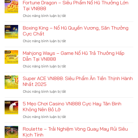
Chơi
Fortune Dragon – Siêu Phẩm Nổ Hũ Thưởng Lớn
Chơi
Năm
Nổ
Nhanh,
Tại VN888
2025
Hũ
Săn
Chức năng bình luận bị tắt
ở
VN888
Mồi
Fortune
–
Khủng
Dragon
Boxing King – Nổ Hũ Quyền Vương, Săn Thưởng
Khám
Mỗi
–
Phá
Cực Chất
Ngày
Siêu
Bí
Chức năng bình luận bị tắt
ở
Phẩm
Kíp
Boxing
Nổ
Săn
King
Mahjong Ways – Game Nổ Hũ Trả Thưởng Hấp
Hũ
Thưởng
–
Thưởng
Dẫn Tại VN888
Khủng
Nổ
Lớn
Chức năng bình luận bị tắt
ở
Hũ
Tại
Mahjong
Quyền
VN888
Ways
Super ACE VN888: Siêu Phẩm Ăn Tiền Thịnh Hành
Vương,
–
Săn
Nhất 2025
Game
Thưởng
Chức năng bình luận bị tắt
ở
Nổ
Cực
Super
Hũ
Chất
ACE
5 Mẹo Chơi Casino VN888 Cực Hay Tân Binh
Trả
VN888:
Thưởng
Không Nên Bỏ Lỡ
Siêu
Hấp
Chức năng bình luận bị tắt
ở
Phẩm
Dẫn
5
Ăn
Tại
Mẹo
Roulette – Trải Nghiệm Vòng Quay May Rủi Siêu
Tiền
VN888
Chơi
Thịnh
Kịch Tính
Casino