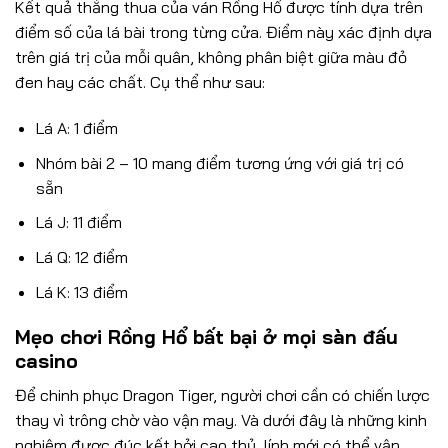
Kết quả thắng thua của ván Rồng Hổ được tính dựa trên
điểm số của lá bài trong từng cửa. Điểm này xác định dựa
trên giá trị của mỗi quân, không phân biệt giữa màu đỏ
đen hay các chất. Cụ thể như sau:
Lá A: 1 điểm
Nhóm bài 2 – 10 mang điểm tương ứng với giá trị có
sẵn
Lá J: 11 điểm
Lá Q: 12 điểm
Lá K: 13 điểm
Mẹo chơi Rồng Hổ bất bại ở mọi sàn đấu
casino
Để chinh phục Dragon Tiger, người chơi cần có chiến lược
thay vì trông chờ vào vận may. Và dưới đây là những kinh
nghiệm được đúc kết bởi cao thủ, lính mới có thể vận