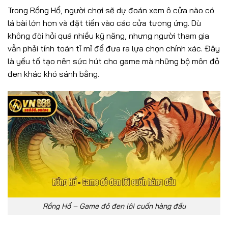
Trong Rồng Hổ, người chơi sẽ dự đoán xem ô cửa nào có
lá bài lớn hơn và đặt tiền vào các cửa tương ứng. Dù
không đòi hỏi quá nhiều kỹ năng, nhưng người tham gia
vẫn phải tính toán tỉ mỉ để đưa ra lựa chọn chính xác. Đây
là yếu tố tạo nên sức hút cho game mà những bộ môn đỏ
đen khác khó sánh bằng.
Rồng Hổ – Game đỏ đen lôi cuốn hàng đầu