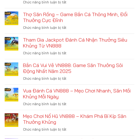
Chức năng bình luận bị tắt
ở
Đơn
Cao
Tiền
Giản
Thủ
Long
Thợ Săn Rồng – Game Bắn Cá Thông Minh, Đổi
Và
VN888
Đánh
Chuẩn
Thưởng Cực Đỉnh
Cá:
Xác
Chức năng bình luận bị tắt
ở
Khám
Cho
Thợ
Phá
Tân
Săn
Tham Gia Jackpot Đánh Cá Nhận Thưởng Siêu
Game
Binh
Rồng
Săn
Khủng Từ VN888
–
Thưởng
Chức năng bình luận bị tắt
ở
Game
Hot
Tham
Bắn
Nhất
Gia
Bắn Cá Vui Vẻ VN888: Game Săn Thưởng Sôi
Cá
2025
Jackpot
Thông
Động Nhất Năm 2025
Đánh
Minh,
Chức năng bình luận bị tắt
ở
Cá
Đổi
Bắn
Nhận
Thưởng
Cá
Vua Đánh Cá VN888 – Mẹo Chơi Nhanh, Săn Mồi
Thưởng
Cực
Vui
Siêu
Khủng Mỗi Ngày
Đỉnh
Vẻ
Khủng
Chức năng bình luận bị tắt
ở
VN888:
Từ
Vua
Game
VN888
Đánh
Mẹo Chơi Nổ Hũ VN888 – Khám Phá Bí Kíp Săn
Săn
Cá
Thưởng
Thưởng Khủng
VN888
Sôi
Chức năng bình luận bị tắt
ở
–
Động
Mẹo
Mẹo
Nhất