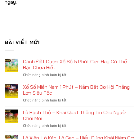
ngay.
BÀI VIẾT MỚI
Cách Đặt Cược Xổ Số 5 Phút Cực Hay Có Thể
Bạn Chưa Biết
Chức năng bình luận bị tắt
ở
Cách
Đặt
Xổ Số Miền Nam 1 Phút – Nắm Bắt Cơ Hội Thắng
Cược
Lớn Siêu Tốc
Xổ
Chức năng bình luận bị tắt
ở
Số
Xổ
5
Số
Lô Bạch Thủ – Khái Quát Thông Tin Cho Người
Phút
Miền
Cực
Chơi Mới
Nam
Hay
Chức năng bình luận bị tắt
ở
1
Có
Lô
Phút
Thể
Bạch
Lô Xiên, Lô Kép, Lô Gan – Hiểu Đúng Khái Niệm Cơ
–
Bạn