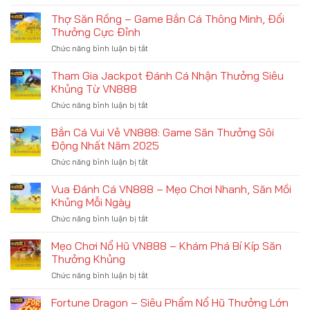
Tiền
Giản
Thủ
Long
Thợ Săn Rồng – Game Bắn Cá Thông Minh, Đổi
Và
VN888
Đánh
Chuẩn
Thưởng Cực Đỉnh
Cá:
Xác
Chức năng bình luận bị tắt
ở
Khám
Cho
Thợ
Phá
Tân
Săn
Tham Gia Jackpot Đánh Cá Nhận Thưởng Siêu
Game
Binh
Rồng
Săn
Khủng Từ VN888
–
Thưởng
Chức năng bình luận bị tắt
ở
Game
Hot
Tham
Bắn
Nhất
Gia
Bắn Cá Vui Vẻ VN888: Game Săn Thưởng Sôi
Cá
2025
Jackpot
Thông
Động Nhất Năm 2025
Đánh
Minh,
Chức năng bình luận bị tắt
ở
Cá
Đổi
Bắn
Nhận
Thưởng
Cá
Vua Đánh Cá VN888 – Mẹo Chơi Nhanh, Săn Mồi
Thưởng
Cực
Vui
Siêu
Khủng Mỗi Ngày
Đỉnh
Vẻ
Khủng
Chức năng bình luận bị tắt
ở
VN888:
Từ
Vua
Game
VN888
Đánh
Mẹo Chơi Nổ Hũ VN888 – Khám Phá Bí Kíp Săn
Săn
Cá
Thưởng
Thưởng Khủng
VN888
Sôi
Chức năng bình luận bị tắt
ở
–
Động
Mẹo
Mẹo
Nhất
Chơi
Fortune Dragon – Siêu Phẩm Nổ Hũ Thưởng Lớn
Chơi
Năm