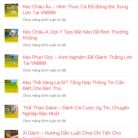
Trải
Và
Nhà
Kèo Châu Âu – Hình Thức Cá Độ Bóng Đá Trúng
Nghiệm
Tips
Cái
Cược
Lớn Tại VN888
Vào
Esports
Nhanh,
Tiền
Chức năng bình luận bị tắt
ở
Uy
Kịch
Kèo
Tín
Tính
Châu
Kèo Châu Á: Gợi Ý Tips Bắt Kèo Dễ Rinh Thưởng
2025
Âu
Để
Khủng
–
Tham
Chức năng bình luận bị tắt
ở
Hình
Gia
Kèo
Thức
Cá
Châu
Kèo Phạt Góc – Kinh Nghiệm Để Giành Thắng Lớn
Cá
Cược
Á:
Độ
Tại VN888
An
Gợi
Bóng
Toàn
Chức năng bình luận bị tắt
ở
Ý
Đá
Kèo
Tips
Trúng
Phạt
Kèo Thẻ Vàng Là Gì? Tổng Hợp Thông Tin Cần
Bắt
Lớn
Góc
Kèo
Biết Cho Bet Thủ
Tại
–
Dễ
VN888
Chức năng bình luận bị tắt
ở
Kinh
Rinh
Kèo
Nghiệm
Thưởng
Thẻ
Thể Thao Saba – Sảnh Cá Cược Uy Tín, Chuyên
Để
Khủng
Vàng
Giành
Nghiệp Bậc Nhất
Là
Thắng
Chức năng bình luận bị tắt
ở
Gì?
Lớn
Thể
Tổng
Tại
Thao
Xì Dách – Hướng Dẫn Luật Chơi Chi Tiết Cho
Hợp
VN888
Saba
Thông