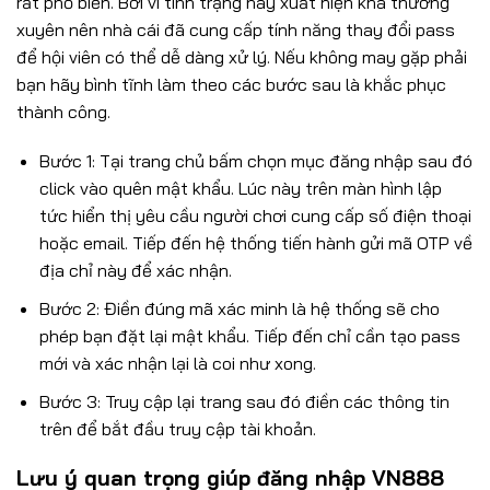
rất phổ biến. Bởi vì tình trạng này xuất hiện khá thường
xuyên nên nhà cái đã cung cấp tính năng thay đổi pass
để hội viên có thể dễ dàng xử lý. Nếu không may gặp phải
bạn hãy bình tĩnh làm theo các bước sau là khắc phục
thành công.
Bước 1: Tại trang chủ bấm chọn mục đăng nhập sau đó
click vào quên mật khẩu. Lúc này trên màn hình lập
tức hiển thị yêu cầu người chơi cung cấp số điện thoại
hoặc email. Tiếp đến hệ thống tiến hành gửi mã OTP về
địa chỉ này để xác nhận.
Bước 2: Điền đúng mã xác minh là hệ thống sẽ cho
phép bạn đặt lại mật khẩu. Tiếp đến chỉ cần tạo pass
mới và xác nhận lại là coi như xong.
Bước 3: Truy cập lại trang sau đó điền các thông tin
trên để bắt đầu truy cập tài khoản.
Lưu ý quan trọng giúp đăng nhập VN888