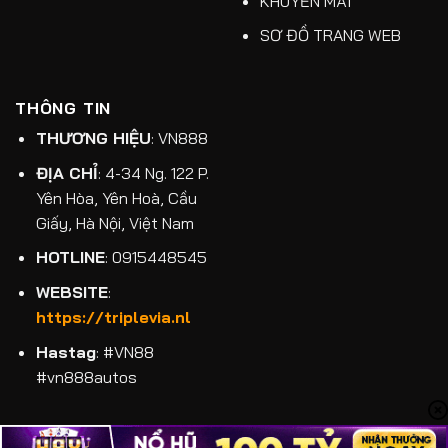
KHUYẾN MÃI
SƠ ĐỒ TRANG WEB
THÔNG TIN
THƯƠNG HIỆU
: VN888
ĐỊA CHỈ
: 4-34 Ng. 122 P.
Yên Hòa, Yên Hoà, Cầu
Giấy, Hà Nội, Việt Nam
HOTLINE
: 0915448545
WEBSITE
:
https://triplevia.nl
Hastag
: #VN88
#vn888autos