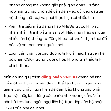
nhanh chóng mà không gặp phải gián đoạn. Trường
hợp mạng chập chờn dễ dẫn đến việc gửi yêu cầu lên
hệ thống thất bại và phải thực hiện lại nhiều lần.
Kiểm tra biểu mẫu đăng nhập VN888 trước khi xác
nhận nhằm tránh xảy ra sai sót. Nếu như nhập sai quá
nhiều lần hệ thống tự động khóa tài khoản tạm thời để
bảo vệ an toàn cho người chơi.
Luôn cẩn thận với các đường link giả mạo, hãy liên hệ
bộ phận CSKH trong trường hợp không tìm thấy link
chính thức.
Nhìn chung quy trình
đăng nhập VN888
không hề khó,
chỉ một vài bước là bạn đã có thể tận hưởng ngay kho
game cực chất. Tuy nhiên để đảm bảo không gặp phải
trục trặc hãy làm đúng các bước như hướng dẫn. Nếu
cần hỗ trợ đừng ngần ngại liên hệ trực tiếp đến bộ phận
CSKH của nhà cái nhé!