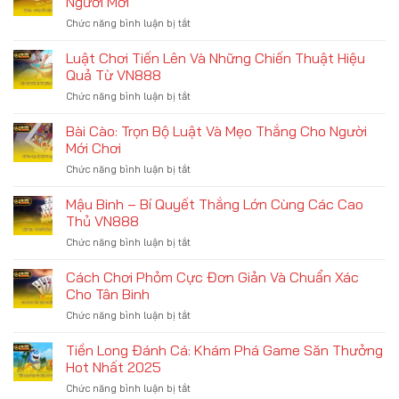
Người Mới
–
Tin
Chức năng bình luận bị tắt
ở
Sảnh
Cần
Xì
Cá
Biết
Dách
Luật Chơi Tiến Lên Và Những Chiến Thuật Hiệu
Cược
Cho
–
Uy
Quả Từ VN888
Bet
Hướng
Tín,
Thủ
Chức năng bình luận bị tắt
ở
Dẫn
Chuyên
Luật
Luật
Nghiệp
Chơi
Bài Cào: Trọn Bộ Luật Và Mẹo Thắng Cho Người
Chơi
Bậc
Tiến
Chi
Mới Chơi
Nhất
Lên
Tiết
Chức năng bình luận bị tắt
ở
Và
Cho
Bài
Những
Người
Cào:
Mậu Binh – Bí Quyết Thắng Lớn Cùng Các Cao
Chiến
Mới
Trọn
Thuật
Thủ VN888
Bộ
Hiệu
Chức năng bình luận bị tắt
ở
Luật
Quả
Mậu
Và
Từ
Binh
Cách Chơi Phỏm Cực Đơn Giản Và Chuẩn Xác
Mẹo
VN888
–
Thắng
Cho Tân Binh
Bí
Cho
Chức năng bình luận bị tắt
ở
Quyết
Người
Cách
Thắng
Mới
Chơi
Tiền Long Đánh Cá: Khám Phá Game Săn Thưởng
Lớn
Chơi
Phỏm
Cùng
Hot Nhất 2025
Cực
Các
Chức năng bình luận bị tắt
ở
Đơn
Cao