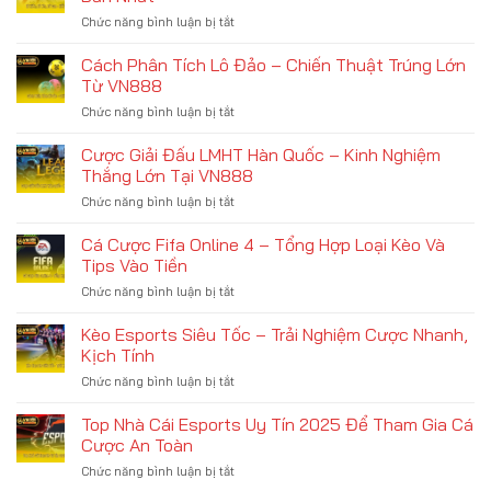
–
Bắt
Biết
Chức năng bình luận bị tắt
ở
Khái
Cơ
Lô
Quát
Hội
Xiên,
Cách Phân Tích Lô Đảo – Chiến Thuật Trúng Lớn
Thông
Thắng
Lô
Tin
Từ VN888
Lớn
Kép,
Cho
Siêu
Chức năng bình luận bị tắt
ở
Lô
Người
Tốc
Cách
Gan
Chơi
Phân
Cược Giải Đấu LMHT Hàn Quốc – Kinh Nghiệm
–
Mới
Tích
Hiểu
Thắng Lớn Tại VN888
Lô
Đúng
Chức năng bình luận bị tắt
ở
Đảo
Khái
Cược
–
Niệm
Giải
Cá Cược Fifa Online 4 – Tổng Hợp Loại Kèo Và
Chiến
Cơ
Đấu
Thuật
Tips Vào Tiền
Bản
LMHT
Trúng
Nhất
Chức năng bình luận bị tắt
ở
Hàn
Lớn
Cá
Quốc
Từ
Cược
Kèo Esports Siêu Tốc – Trải Nghiệm Cược Nhanh,
–
VN888
Fifa
Kinh
Kịch Tính
Online
Nghiệm
Chức năng bình luận bị tắt
ở
4
Thắng
Kèo
–
Lớn
Esports
Top Nhà Cái Esports Uy Tín 2025 Để Tham Gia Cá
Tổng
Tại
Siêu
Hợp
Cược An Toàn
VN888
Tốc
Loại
Chức năng bình luận bị tắt
ở
–
Kèo
Top