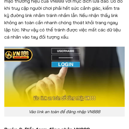
mạo thương hiệu của VN888 với mục đích lừa đảo. Do đó
khi truy cập người chơi phải hết sức cảnh giác, kiểm tra
kỹ đường link nhằm tránh nhầm lẫn. Nếu nhận thấy link
không an toàn cần nhanh chóng thoát khỏi trang ngay
lập tức. Như vậy có thể tránh được việc mất các dữ liệu
cá nhân vào tay đối tượng xấu.
Vào link an toàn để đăng nhập VN888