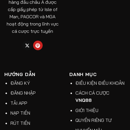
hàng đầu châu Á được
cấp giấy phép từ Isle of
Man, PAGCOR và MGA
hoạt động trong lĩnh vực
cá cược trực tuyến
HƯỚNG DẪN
DANH MỤC
ĐĂNG KÝ
ĐIỀU KIỆN ĐIỀU KHOẢN
ĐĂNG NHẬP
CÁCH CÁ CƯỢC
VNQ88
TẢI APP
GIỚI THIỆU
NẠP TIỀN
QUYỀN RIÊNG TƯ
RÚT TIỀN