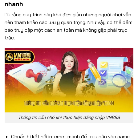
nhanh
Dù rằng quy trình này khá đơn giản nhưng người chơi vẫn
nên tham khảo các lưu ý quan trọng. Như vậy có thể đảm
bảo truy cập một cách an toàn mà không gặp phải trục
trặc.
Thông tin cần nhớ khi thực hiện đăng nhập VN888
Chuẩn bị kết nối internet mạnh để truy cập vào game