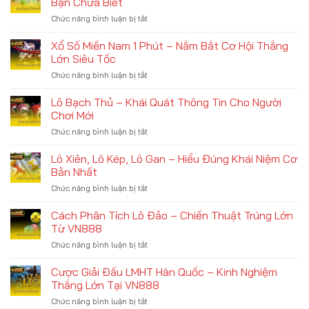
Bạn Chưa Biết
Chức năng bình luận bị tắt
ở
Cách
Đặt
Xổ Số Miền Nam 1 Phút – Nắm Bắt Cơ Hội Thắng
Cược
Lớn Siêu Tốc
Xổ
Chức năng bình luận bị tắt
ở
Số
Xổ
5
Số
Lô Bạch Thủ – Khái Quát Thông Tin Cho Người
Phút
Miền
Cực
Chơi Mới
Nam
Hay
Chức năng bình luận bị tắt
ở
1
Có
Lô
Phút
Thể
Bạch
Lô Xiên, Lô Kép, Lô Gan – Hiểu Đúng Khái Niệm Cơ
–
Bạn
Thủ
Nắm
Bản Nhất
Chưa
–
Bắt
Biết
Chức năng bình luận bị tắt
ở
Khái
Cơ
Lô
Quát
Hội
Xiên,
Cách Phân Tích Lô Đảo – Chiến Thuật Trúng Lớn
Thông
Thắng
Lô
Tin
Từ VN888
Lớn
Kép,
Cho
Siêu
Chức năng bình luận bị tắt
ở
Lô
Người
Tốc
Cách
Gan
Chơi
Phân
Cược Giải Đấu LMHT Hàn Quốc – Kinh Nghiệm
–
Mới
Tích
Hiểu
Thắng Lớn Tại VN888
Lô
Đúng
Chức năng bình luận bị tắt
ở
Đảo
Khái