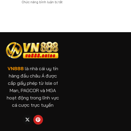
Chức năng bình luận bị tắt
ở
Quy
Toàn
Đăng
Trình
Cho
Ký
Tham
Mọi
VN888
Gia
Người
–
Cá
Mới
Cách
Cược
Mở
Cực
Tài
An
Khoản
Toàn
Siêu
Tốc
Cho
Tân
Binh
VN888
là nhà cái uy tín
hàng đầu châu Á được
cấp giấy phép từ Isle of
Man, PAGCOR và MGA
hoạt động trong lĩnh vực
cá cược trực tuyến