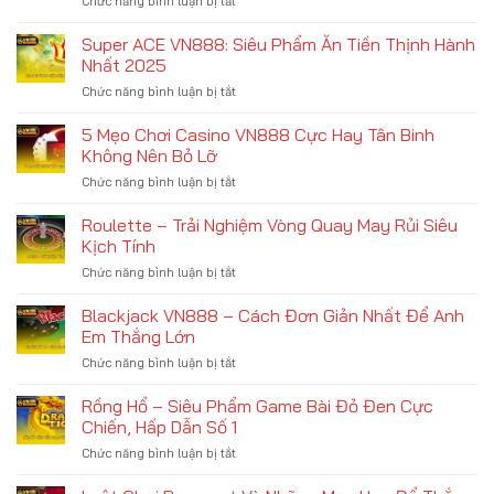
Chức năng bình luận bị tắt
ở
Hũ
Tại
Mahjong
Quyền
VN888
Ways
Super ACE VN888: Siêu Phẩm Ăn Tiền Thịnh Hành
Vương,
–
Săn
Nhất 2025
Game
Thưởng
Chức năng bình luận bị tắt
ở
Nổ
Cực
Super
Hũ
Chất
ACE
5 Mẹo Chơi Casino VN888 Cực Hay Tân Binh
Trả
VN888:
Thưởng
Không Nên Bỏ Lỡ
Siêu
Hấp
Chức năng bình luận bị tắt
ở
Phẩm
Dẫn
5
Ăn
Tại
Mẹo
Roulette – Trải Nghiệm Vòng Quay May Rủi Siêu
Tiền
VN888
Chơi
Thịnh
Kịch Tính
Casino
Hành
Chức năng bình luận bị tắt
ở
VN888
Nhất
Roulette
Cực
2025
–
Blackjack VN888 – Cách Đơn Giản Nhất Để Anh
Hay
Trải
Tân
Em Thắng Lớn
Nghiệm
Binh
Chức năng bình luận bị tắt
ở
Vòng
Không
Blackjack
Quay
Nên
VN888
Rồng Hổ – Siêu Phẩm Game Bài Đỏ Đen Cực
May
Bỏ
–
Rủi
Chiến, Hấp Dẫn Số 1
Lỡ
Cách
Siêu
Chức năng bình luận bị tắt
ở
Đơn
Kịch
Rồng
Giản
Tính
Hổ
Nhất