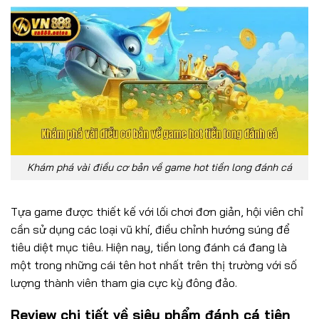
Khám phá vài điều cơ bản về game hot tiền long đánh cá
Tựa game được thiết kế với lối chơi đơn giản, hội viên chỉ
cần sử dụng các loại vũ khí, điều chỉnh hướng súng để
tiêu diệt mục tiêu. Hiện nay, tiền long đánh cá đang là
một trong những cái tên hot nhất trên thị trường với số
lượng thành viên tham gia cực kỳ đông đảo.
Review chi tiết về siêu phẩm đánh cá tiên