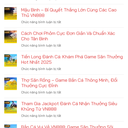
Cho
Bài
Những
Người
Cào:
Mậu Binh – Bí Quyết Thắng Lớn Cùng Các Cao
Chiến
Mới
Trọn
Thuật
Thủ VN888
Bộ
Hiệu
Chức năng bình luận bị tắt
ở
Luật
Quả
Mậu
Và
Từ
Binh
Cách Chơi Phỏm Cực Đơn Giản Và Chuẩn Xác
Mẹo
VN888
–
Thắng
Cho Tân Binh
Bí
Cho
Chức năng bình luận bị tắt
ở
Quyết
Người
Cách
Thắng
Mới
Chơi
Tiền Long Đánh Cá: Khám Phá Game Săn Thưởng
Lớn
Chơi
Phỏm
Cùng
Hot Nhất 2025
Cực
Các
Chức năng bình luận bị tắt
ở
Đơn
Cao
Tiền
Giản
Thủ
Long
Thợ Săn Rồng – Game Bắn Cá Thông Minh, Đổi
Và
VN888
Đánh
Chuẩn
Thưởng Cực Đỉnh
Cá:
Xác
Chức năng bình luận bị tắt
ở
Khám
Cho
Thợ
Phá
Tân
Săn
Tham Gia Jackpot Đánh Cá Nhận Thưởng Siêu
Game
Binh
Rồng
Săn
Khủng Từ VN888
–
Thưởng
Chức năng bình luận bị tắt
ở
Game
Hot
Tham
Bắn
Nhất
Gia
Bắn Cá Vui Vẻ VN888: Game Săn Thưởng Sôi
Cá
2025