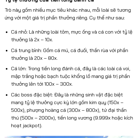
Trò này gồm nhiều mục tiêu khác nhau, mỗi loài sẽ tương
ứng với một giá trị phần thưởng riêng. Cụ thể như sau:
Cá nhỏ: Là những loài tôm, mực ống và cá con với tỷ lệ
thưởng là 2x – 10x.
Cá trung bình: Gồm cá mú, cá đuối, thần rùa với phần
thưởng là 20x – 80x.
Cá lớn: Trong tiền long đánh cá, đây là các loài cá voi,
mập trắng hoặc bạch tuộc khổng lồ mang giá trị phần
thưởng lên tới 100x – 300x.
Các boss đặc biệt: Đây là những sinh vật đặc biệt
mang tỷ lệ thưởng cực kỳ lớn gồm kim quy (150x –
500x), phượng hoàng cá (300x – 800x), tứ đại thần
thú (500x – 2000x), tiền long vương (9.999x hoặc kích
hoạt jackpot).