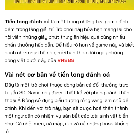
Tiền long đánh cá
là một trong những tựa game đình
đám trong làng giải trí. Trò chơi này hứa hẹn mang lại cho
hội viên những giây phút thư giãn hiệu quả cùng nhiều
phần thưởng hấp dẫn. Để hiểu rõ hơn về game này và biết
cách chơi như thế nào, mời bạn theo dõi ngay những
dòng viết dưới đây của
VN888
.
Vài nét cơ bản về tiền long đánh cá
Đây là một trò chơi thuộc dòng bắn cá đổi thưởng trực
tuyến 3D. Game này được thiết kế với phong cách thần
thoại Á Đông sử dụng biểu tượng rồng vàng làm chủ đề
chính. Khi đến với trò này, bạn sẽ được hoá thân thành
một ngư dân có nhiệm vụ săn bắt các loài sinh vật biển
như: Cá nhỏ, mực, cá mập, rùa và cả những boss khổng
lồ.