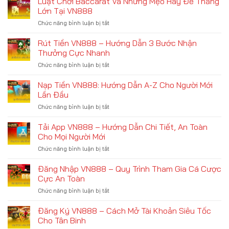
Luật Chơi Baccarat Và Những Mẹo Hay Để Thắng
–
Để
Lớn Tại VN888
Siêu
Anh
Chức năng bình luận bị tắt
ở
Phẩm
Em
Luật
Game
Thắng
Chơi
Rút Tiền VN888 – Hướng Dẫn 3 Bước Nhận
Bài
Lớn
Baccarat
Đỏ
Thưởng Cực Nhanh
Và
Đen
Chức năng bình luận bị tắt
ở
Những
Cực
Rút
Mẹo
Chiến,
Tiền
Nạp Tiền VN888: Hướng Dẫn A-Z Cho Người Mới
Hay
Hấp
VN888
Để
Lần Đầu
Dẫn
–
Thắng
Số
Chức năng bình luận bị tắt
ở
Hướng
Lớn
1
Nạp
Dẫn
Tại
Tiền
Tải App VN888 – Hướng Dẫn Chi Tiết, An Toàn
3
VN888
VN888:
Bước
Cho Mọi Người Mới
Hướng
Nhận
Chức năng bình luận bị tắt
ở
Dẫn
Thưởng
Tải
A-
Cực
App
Đăng Nhập VN888 – Quy Trình Tham Gia Cá Cược
Z
Nhanh
VN888
Cho
Cực An Toàn
–
Người
Chức năng bình luận bị tắt
ở
Hướng
Mới
Đăng
Dẫn
Lần
Nhập
Đăng Ký VN888 – Cách Mở Tài Khoản Siêu Tốc
Chi
Đầu
VN888
Tiết,
Cho Tân Binh
–
An