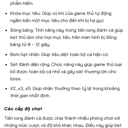
phẩm hiếm.
Khóa mục tiêu: Giúp vũ khí của game thủ tự động
ngắm bắn một mục tiêu cho đến khi bị hạ gục.
Đóng băng: Tính năng này trong tiền long đánh cá giúp
bet thủ làm cho mọi mục tiêu trên màn hình bị đông
băng từ 8 – 12 giây.
Bom hạt nhân: Giúp tiêu diệt toàn bộ cá hiện có.
Sét đánh diện rộng: Chức năng này giúp game thủ loại
bỏ được toàn bộ cá nhỏ và gây sát thương lớn cho
boss.
X2, x3, x5: Giúp nhân thưởng theo tỷ lệ trong khoảng
thời gian nhất định.
Các cấp độ chơi
Tiền long đánh cá được chia thành nhiều phòng chơi với
những mức cược và độ khó khác nhau. Điều này giúp bet