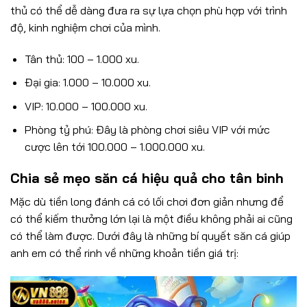
thủ có thể dễ dàng đưa ra sự lựa chọn phù hợp với trình
độ, kinh nghiệm chơi của mình.
Tân thủ: 100 – 1.000 xu.
Đại gia: 1.000 – 10.000 xu.
VIP: 10.000 – 100.000 xu.
Phòng tỷ phú: Đây là phòng chơi siêu VIP với mức
cược lên tới 100.000 – 1.000.000 xu.
Chia sẻ mẹo săn cá hiệu quả cho tân binh
Mặc dù tiền long đánh cá có lối chơi đơn giản nhưng để
có thể kiếm thưởng lớn lại là một điều không phải ai cũng
có thể làm được. Dưới đây là những bí quyết săn cá giúp
anh em có thể rinh về những khoản tiền giá trị: