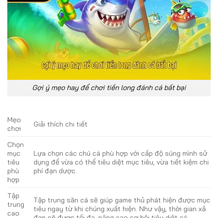
Gợi ý mẹo hay để chơi tiền long đánh cá bất bại
Mẹo
Giải thích chi tiết
chơi
Chọn
mục
Lựa chọn các chú cá phù hợp với cấp độ súng mình sử
tiêu
dụng để vừa có thể tiêu diệt mục tiêu, vừa tiết kiệm chi
phù
phí đạn dược.
hợp
Tập
Tập trung săn cá sẽ giúp game thủ phát hiện được mục
trung
tiêu ngay từ khi chúng xuất hiện. Như vậy, thời gian xả
cao
đạn sẽ được tối đa, nâng cao cơ hội tiêu diệt cá.