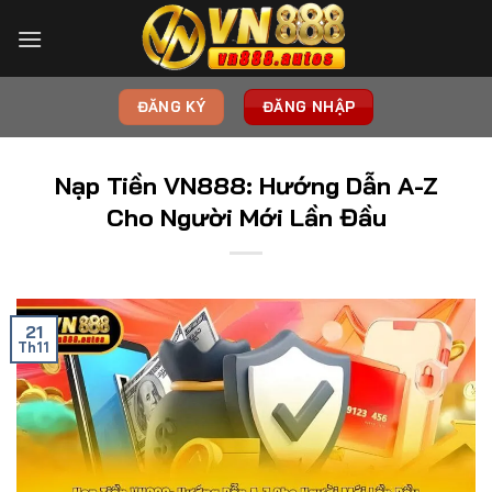
Bỏ
qua
nội
dung
ĐĂNG KÝ
ĐĂNG NHẬP
Nạp Tiền VN888: Hướng Dẫn A-Z
Cho Người Mới Lần Đầu
21
Th11