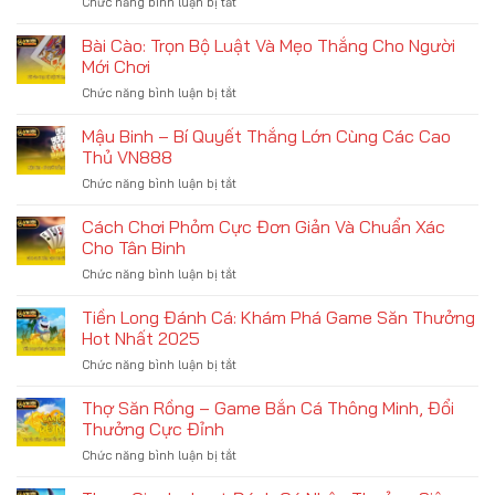
Chức năng bình luận bị tắt
ở
Dẫn
Chuyên
Luật
Luật
Nghiệp
Chơi
Bài Cào: Trọn Bộ Luật Và Mẹo Thắng Cho Người
Chơi
Bậc
Tiến
Chi
Mới Chơi
Nhất
Lên
Tiết
Chức năng bình luận bị tắt
ở
Và
Cho
Bài
Những
Người
Cào:
Mậu Binh – Bí Quyết Thắng Lớn Cùng Các Cao
Chiến
Mới
Trọn
Thuật
Thủ VN888
Bộ
Hiệu
Chức năng bình luận bị tắt
ở
Luật
Quả
Mậu
Và
Từ
Binh
Cách Chơi Phỏm Cực Đơn Giản Và Chuẩn Xác
Mẹo
VN888
–
Thắng
Cho Tân Binh
Bí
Cho
Chức năng bình luận bị tắt
ở
Quyết
Người
Cách
Thắng
Mới
Chơi
Tiền Long Đánh Cá: Khám Phá Game Săn Thưởng
Lớn
Chơi
Phỏm
Cùng
Hot Nhất 2025
Cực
Các
Chức năng bình luận bị tắt
ở
Đơn
Cao
Tiền
Giản
Thủ
Long
Thợ Săn Rồng – Game Bắn Cá Thông Minh, Đổi
Và
VN888
Đánh
Chuẩn
Thưởng Cực Đỉnh
Cá:
Xác
Chức năng bình luận bị tắt
ở
Khám
Cho
Thợ
Phá
Tân
Săn