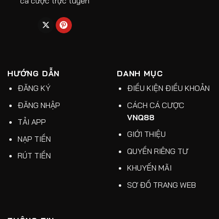
cá cược trực tuyến
HƯỚNG DẪN
DANH MỤC
ĐĂNG KÝ
ĐIỀU KIỆN ĐIỀU KHOẢN
ĐĂNG NHẬP
CÁCH CÁ CƯỢC
VNQ88
TẢI APP
GIỚI THIỆU
NẠP TIỀN
QUYỀN RIÊNG TƯ
RÚT TIỀN
KHUYẾN MÃI
SƠ ĐỒ TRANG WEB