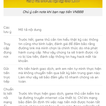
Chú ý cần note khi bạn nạp tiền VN888
Các
Mô tả nội dung
lưu ý
Trước hết, game thủ cần tìm hiểu thật kỹ các thông
Truy
tin cũng như bình luận, đánh giá để đảm bảo rằng
cập
đường link mà mình chọn là chính thức do nhà phát
đúng
hành cung cấp. Như vậy chúng ta sẽ tránh được rủi
nơi
ro bị lừa tiền, đánh cắp thông tin hay hack mất tài
khoản.
Gửi
Khi tiến hành giao dịch, anh em nên tự mình thực hiện
tiền
mà không chuyển tiền qua bất kỳ bên trung gian nào.
trực
Làm như vậy sẽ bảo đảm yếu tố nhanh chóng và an
tiếp
toàn.
Chuẩn
bị kết
Trước khi thực hiện giao dịch, game thủ cần kiểm tra
nối
lại đường truyền internet của thiết bị. Chỉ khi mạng
mạng
bảo đảm ổn định thì việc nạp tiền mới được hoàn tất