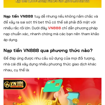
Nạp tiền VN888
tuy dễ nhưng nếu không nắm chắc và
để xảy ra sai sót thì bet thủ có thể sẽ phải đối mặt với
nhiều rắc rối lớn. Dưới đây
VN888
chỉ dẫn phương pháp
nạp chuẩn xác, nhanh chóng mà các bạn nên tham khảo
áp dụng.
Nạp tiền VN888 qua phương thức nào?
Để đáp ứng được nhu cầu sử dụng của mọi đối tượng,
nhà cái đã xây dựng nhiều phương thức giao dịch khác
nhau, cụ thể là: