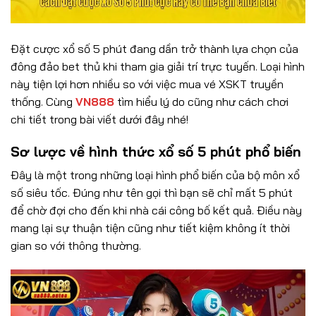
Đặt cược xổ số 5 phút đang dần trở thành lựa chọn của
đông đảo bet thủ khi tham gia giải trí trực tuyến. Loại hình
này tiện lợi hơn nhiều so với việc mua vé XSKT truyền
thống. Cùng
VN888
tìm hiểu lý do cũng như cách chơi
chi tiết trong bài viết dưới đây nhé!
Sơ lược về hình thức xổ số 5 phút phổ biến
Đây là một trong những loại hình phổ biến của bộ môn xổ
số siêu tốc. Đúng như tên gọi thì bạn sẽ chỉ mất 5 phút
để chờ đợi cho đến khi nhà cái công bố kết quả. Điều này
mang lại sự thuận tiện cũng như tiết kiệm không ít thời
gian so với thông thường.