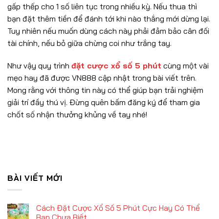
gấp thếp cho 1 số liên tục trong nhiều kỳ. Nếu thua thì
bạn đặt thêm tiền để đánh tới khi nào thắng mới dừng lại.
Tuy nhiên nếu muốn dùng cách này phải đảm bảo cân đối
tài chính, nếu bỏ giữa chừng coi như trắng tay.
Như vậy quy trình
đặt cược xổ số 5 phút
cùng một vài
mẹo hay đã được VN888 cập nhật trong bài viết trên.
Mong rằng với thông tin này có thể giúp bạn trải nghiệm
giải trí đầy thú vị. Đừng quên bấm đăng ký để tham gia
chốt số nhận thưởng khủng về tay nhé!
BÀI VIẾT MỚI
Cách Đặt Cược Xổ Số 5 Phút Cực Hay Có Thể
Bạn Chưa Biết