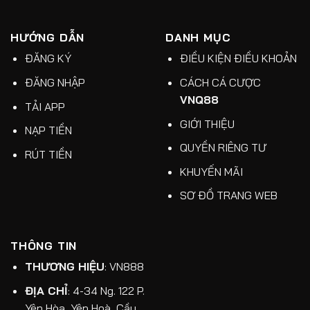
HƯỚNG DẪN
DANH MỤC
ĐĂNG KÝ
ĐIỀU KIỆN ĐIỀU KHOẢN
ĐĂNG NHẬP
CÁCH CÁ CƯỢC
VNQ88
TẢI APP
GIỚI THIỆU
NẠP TIỀN
QUYỀN RIÊNG TƯ
RÚT TIỀN
KHUYẾN MÃI
SƠ ĐỒ TRANG WEB
THÔNG TIN
THƯƠNG HIỆU
: VN888
ĐỊA CHỈ
: 4-34 Ng. 122 P.
Yên Hòa, Yên Hoà, Cầu