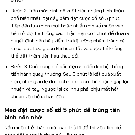
xổ số.
Bước 2: Trên màn hình sẽ xuất hiện những hình thức
phổ biến nhất, tại đây bấm đặt cược xổ số 5 phút.
Tiếp đến lựa chọn một hoặc nhiều con số muốn vào
tiền rồi đợi hệ thống xác nhận. Bạn có 1 phút để đưa ra
quyết định nên hãy kiểm tra kỹ lưỡng nhằm tránh xảy
ra sai sót. Lưu ý sau khi hoàn tất vé cược thì không
thể đặt thêm tiền hay thay đổi.
Bước 3: Cuối cùng chỉ cần đợi cho đến khi hệ thống
tiến hành quay thưởng. Sau 5 phút là kết quả xuất
hiện, những ai dự đoán chính xác có thể nhận ngay lợi
nhuận về tay. Ngược lại coi như phải chịu mất hết
khoản vốn bỏ ra ban đầu.
Mẹo đặt cược xổ số 5 phút dễ trúng tân
binh nên nhớ
Nếu muốn trở thành một cao thủ lô đề thì việc tìm hiểu
cách đặt cược là chưa đủ. Hãy cùng