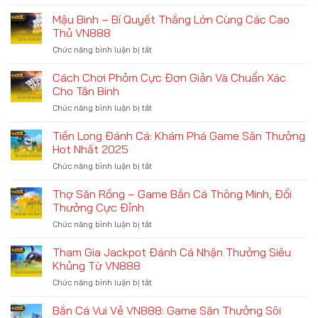
Bài
Những
Người
Cào:
Mậu Binh – Bí Quyết Thắng Lớn Cùng Các Cao
Chiến
Mới
Trọn
Thuật
Thủ VN888
Bộ
Hiệu
Chức năng bình luận bị tắt
ở
Luật
Quả
Mậu
Và
Từ
Binh
Cách Chơi Phỏm Cực Đơn Giản Và Chuẩn Xác
Mẹo
VN888
–
Thắng
Cho Tân Binh
Bí
Cho
Chức năng bình luận bị tắt
ở
Quyết
Người
Cách
Thắng
Mới
Chơi
Tiền Long Đánh Cá: Khám Phá Game Săn Thưởng
Lớn
Chơi
Phỏm
Cùng
Hot Nhất 2025
Cực
Các
Chức năng bình luận bị tắt
ở
Đơn
Cao
Tiền
Giản
Thủ
Long
Thợ Săn Rồng – Game Bắn Cá Thông Minh, Đổi
Và
VN888
Đánh
Chuẩn
Thưởng Cực Đỉnh
Cá:
Xác
Chức năng bình luận bị tắt
ở
Khám
Cho
Thợ
Phá
Tân
Săn
Tham Gia Jackpot Đánh Cá Nhận Thưởng Siêu
Game
Binh
Rồng
Săn
Khủng Từ VN888
–
Thưởng
Chức năng bình luận bị tắt
ở
Game
Hot
Tham
Bắn
Nhất
Gia
Bắn Cá Vui Vẻ VN888: Game Săn Thưởng Sôi
Cá
2025